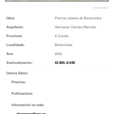
EUROPAN
elcorreogallego
Obra:
Piscina cubierta de Bertamiráns
Arquitecto:
Hermanos Cámara Mamolar
Provincia:
A Coruña
Localidade:
Bertamiráns
Ano:
2005
Xeolocalización:
42.865,-8.648
Outros Datos:
Premios:
Publicacións:
Información na rede:
elcorreogallego.es