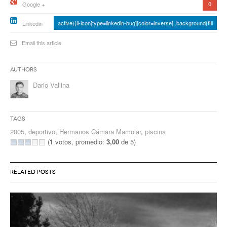
0
Google +
active){li-icon[type=linkedin-bug][color=inverse] .background{fill
Linkedin
Email this article
Authors
Dario Vallina
Tags
2005
,
deportivo
,
Hermanos Cámara Mamolar
,
piscina
(
1
votos, promedio:
3,00
de 5)
RELATED POSTS