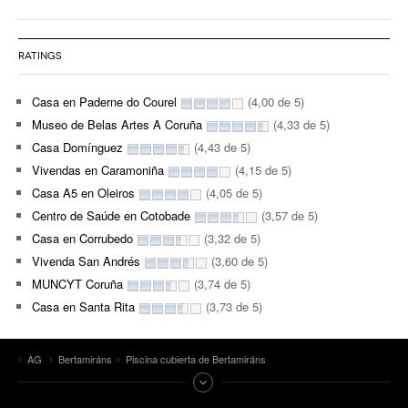
RATINGS
Casa en Paderne do Courel
(4,00 de 5)
Museo de Belas Artes A Coruña
(4,33 de 5)
Casa Domínguez
(4,43 de 5)
Vivendas en Caramoniña
(4,15 de 5)
Casa A5 en Oleiros
(4,05 de 5)
Centro de Saúde en Cotobade
(3,57 de 5)
Casa en Corrubedo
(3,32 de 5)
Vivenda San Andrés
(3,60 de 5)
MUNCYT Coruña
(3,74 de 5)
Casa en Santa Rita
(3,73 de 5)
AG
Bertamiráns
Piscina cubierta de Bertamiráns