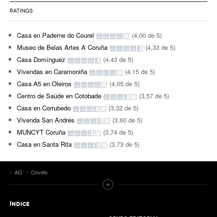
RATINGS
Casa en Paderne do Courel
(4,00 de 5)
Museo de Belas Artes A Coruña
(4,33 de 5)
Casa Domínguez
(4,43 de 5)
Vivendas en Caramoniña
(4,15 de 5)
Casa A5 en Oleiros
(4,05 de 5)
Centro de Saúde en Cotobade
(3,57 de 5)
Casa en Corrubedo
(3,32 de 5)
Vivenda San Andrés
(3,60 de 5)
MUNCYT Coruña
(3,74 de 5)
Casa en Santa Rita
(3,73 de 5)
AG
Covelo
ÍNDICE