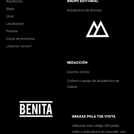
Arquitectos
GRUPO EDITORIAL
Mapa
Arquitectura de Asturias
Usos
Localización
Premios
Carga de proxectos
¿Quenes somos?
REDACCIÓN
Quenes somos
Coñece o equipo de Arquitectura de
Galicia
GRAZAS POLA TÚA VISITA
Utilizando este código QR podes
voltar a esta páxina en concreto, sen