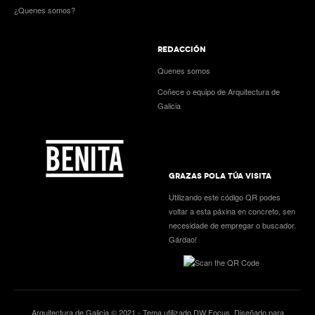
¿Quenes somos?
REDACCIÓN
Quenes somos
Coñece o equipo de Arquitectura de
Galicia
GRAZAS POLA TÚA VISITA
Utilizando este código QR podes
voltar a esta páxina en concreto, sen
necesidade de empregar o buscador.
Gárdao!
Arquitectura de Galicia © 2021 - Tema utilizado
DW Focus
. Diseñado para