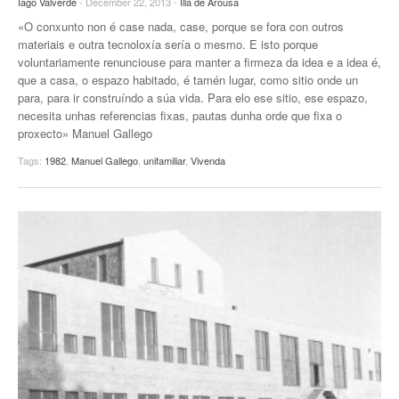
Iago Valverde
- December 22, 2013 -
Illa de Arousa
EUROPAN
«O conxunto non é case nada, case, porque se fora con outros
materiais e outra tecnoloxía sería o mesmo. E isto porque
voluntariamente renunciouse para manter a firmeza da idea e a idea é,
que a casa, o espazo habitado, é tamén lugar, como sitio onde un
para, para ir construíndo a súa vida. Para elo ese sitio, ese espazo,
necesita unhas referencias fixas, pautas dunha orde que fixa o
proxecto» Manuel Gallego
Tags:
1982
,
Manuel Gallego
,
unifamiliar
,
Vivenda