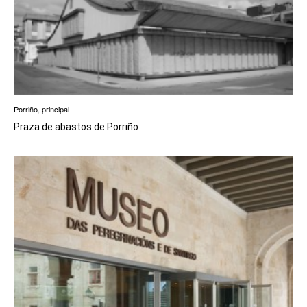
Porriño
,
principal
Praza de abastos de Porriño