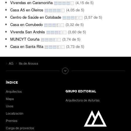
Vivendas en Caramoniña
(4,15 de 5)
Casa A5 en Oleiros
(4,05 de 5)
Centro de Saúde en Cotobade
(3,57 de 5)
Casa en Corrubedo
(3,32 de 5)
Vivenda San Andrés
(3,60 de 5)
MUNCYT Coruña
(3,74 de 5)
Casa en Santa Rita
(3,73 de 5)
AG
Illa de Arousa
ÍNDICE
Arquitectos
GRUPO EDITORIAL
Mapa
Arquitectura de Asturias
Usos
Localización
Premios
Carga de proxectos