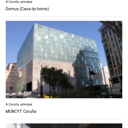
A Coruña
,
principal
Domus (Casa do home)
A Coruña
,
principal
MUNCYT Coruña