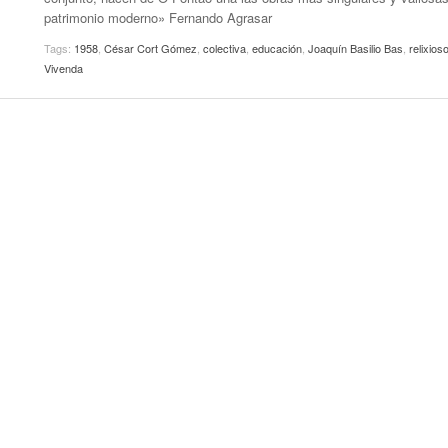
patrimonio moderno» Fernando Agrasar
Tags:
1958
,
César Cort Gómez
,
colectiva
,
educación
,
Joaquín Basilio Bas
,
relixios
Vivenda