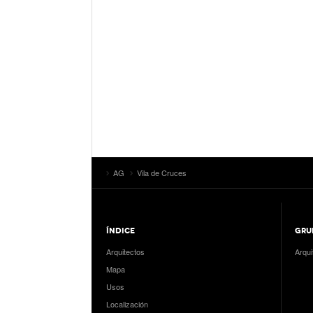
AG
Vila de Cruces
ÍNDICE
GRU
Arquitectos
Arqui
Mapa
Usos
Localización