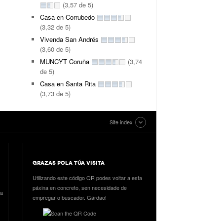
(3,57 de 5)
Casa en Corrubedo
(3,32 de 5)
Vivenda San Andrés
(3,60 de 5)
MUNCYT Coruña
(3,74
de 5)
Casa en Santa Rita
(3,73 de 5)
Site index
GRAZAS POLA TÚA VISITA
Utilizando este código QR podes voltar a esta
páxina en concreto, sen necesidade de
ia
empregar o buscador. Gárdao!