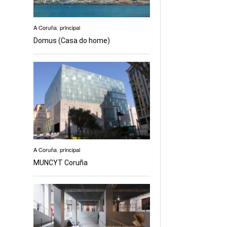
A Coruña
,
principal
Domus (Casa do home)
A Coruña
,
principal
MUNCYT Coruña