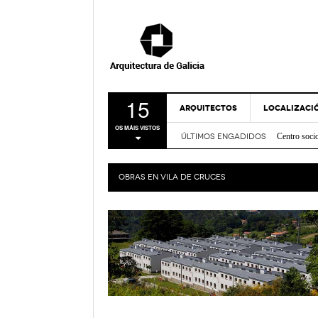
15
ARQUITECTOS
LOCALIZACI
Centro soci
OS MÁIS VISTOS
ÚLTIMOS ENGADIDOS
Nova Sede 
A CORUÑA
Rehabilitac
LUGO
Centro de I
OBRAS EN
VILA DE CRUCES
Casa sobre
OURENSE
FRIDABLU 
PONTEVEDR
Remodelación
- Nov
Verde
MAPA
Bico de Xe
Espazo Lus