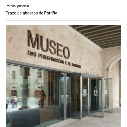
Porriño
,
principal
Praza de abastos de Porriño