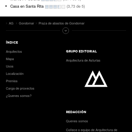
Casa en Santa Rita
(3,73 de 5)
AG
Gondomar
Praza de abastos de Gondomar
ÍNDICE
Arquitectos
GRUPO EDITORIAL
Mapa
Arquitectura de Asturias
Usos
Localización
Premios
Carga de proxectos
¿Quenes somos?
REDACCIÓN
Quenes somos
Coñece o equipo de Arquitectura de