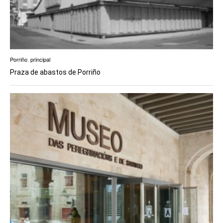
Porriño
,
principal
Praza de abastos de Porriño