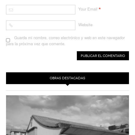
*
Your Email
Website
Guarda mi nombre, correo electrónico y web en este navegador
para la próxima vez que comente.
OBRAS DESTACADAS