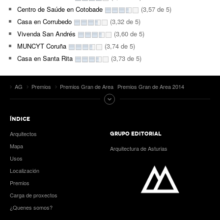
Centro de Saúde en Cotobade
(3,57 de 5)
Casa en Corrubedo
(3,32 de 5)
Vivenda San Andrés
(3,60 de 5)
MUNCYT Coruña
(3,74 de 5)
Casa en Santa Rita
(3,73 de 5)
AG
Premios
Premios Gran de Area
Premios Gran de Area 2014
ÍNDICE
Arquitectos
GRUPO EDITORIAL
Mapa
Arquitectura de Asturias
Usos
Localización
Premios
Carga de proxectos
¿Quenes somos?