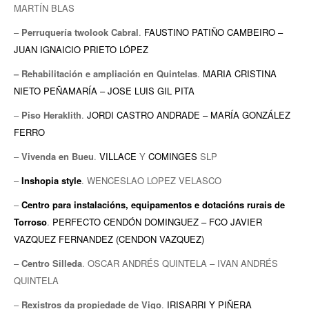
MARTÍN BLAS
EUROPAN
–
Perruquería twolook Cabral
.
FAUSTINO PATIÑO CAMBEIRO –
JUAN IGNAICIO PRIETO LÓPEZ
– Rehabilitación e ampliación en Quintelas
.
MARIA CRISTINA
NIETO PEÑAMARÍA – JOSE LUIS GIL PITA
–
Piso Heraklith
.
JORDI CASTRO ANDRADE – MARÍA GONZÁLEZ
FERRO
–
Vivenda en Bueu
.
VILLACE
Y
COMINGES
SLP
–
Inshopia style
. WENCESLAO LOPEZ VELASCO
–
Centro para instalacións, equipamentos e dotacións rurais de
Torroso
.
PERFECTO CENDÓN DOMINGUEZ – FCO JAVIER
VAZQUEZ FERNANDEZ (CENDON VAZQUEZ)
–
Centro Silleda
. OSCAR ANDRÉS QUINTELA – IVAN ANDRÉS
QUINTELA
–
Rexistros da propiedade de Vigo
.
IRISARRI Y PIÑERA