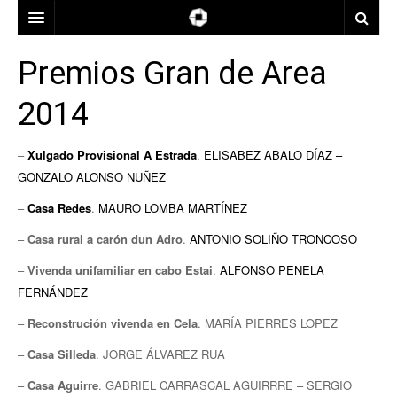
ARQUITECTOS
Premios Gran de Area
LOCALIZACIÓN
2014
ÉPOCA
A CORUÑA
–
Xulgado Provisional A Estrada
.
ELISABEZ ABALO DÍAZ –
USOS
LUGO
ANOS 1960
GONZALO ALONSO NUÑEZ
PREMIOS
OURENSE
ANOS 1970
–
Casa Redes
.
MAURO LOMBA MARTÍNEZ
CONTACTO
PONTEVEDRA
ANOS 1980
BIENAL ESPAÑOLA DE ARQUITECTURA Y URBANISMO
–
Casa rural a carón dun Adro
.
ANTONIO SOLIÑO TRONCOSO
–
Vivenda unifamiliar en cabo Estai
.
ALFONSO PENELA
MAPA
ANOS 1990
PREMIOS XOANA DE VEGA DE ARQUITECTURA
FERNÁNDEZ
ANOS 2000
PREMIOS DO COAG
–
Reconstrución vivenda en Cela
. MARÍA PIERRES LOPEZ
ANOS 2010
PREMIOS ENOR PARA GALICIA
–
Casa Silleda
. JORGE ÁLVAREZ RUA
PREMIOS GRAN DE AREA
–
Casa Aguirre
. GABRIEL CARRASCAL AGUIRRRE – SERGIO