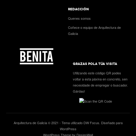
REDACCIÓN
Quenes somos
Coñece o equipo de Arquitectura de
Galicia
GRAZAS POLA TÚA VISITA
Utilizando este código QR podes
voltar a esta páxina en concreto, sen
necesidade de empregar o buscador.
Gárdao!
Arquitectura de Galicia © 2021 - Tema utilizado
DW Focus
. Diseñado para
WordPress
WordPress Theme by DesignWall