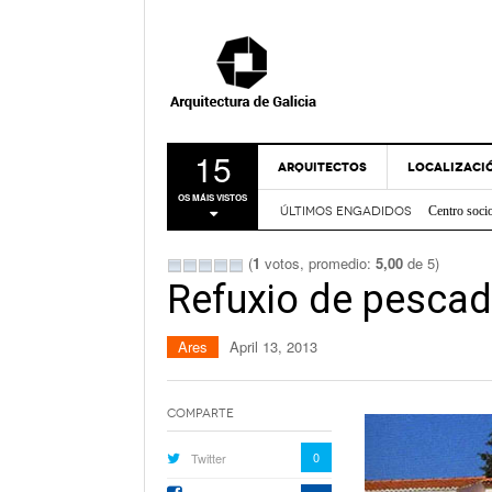
15
ARQUITECTOS
LOCALIZACI
Centro soci
OS MÁIS VISTOS
Nova Sede 
ÚLTIMOS ENGADIDOS
A CORUÑA
Rehabilitac
LUGO
Centro de I
(
1
votos, promedio:
5,00
de 5)
Casa sobre
OURENSE
Refuxio de pesca
FRIDABLU 
PONTEVEDR
Remodelación
- Nov
Verde
Ares
April 13, 2013
MAPA
Bico de Xe
Espazo Lus
Comparte
0
Twitter