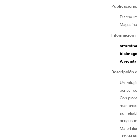
Publicacións
Diseño int
Magazine
Información n
arturofr
bisimag
A revista
Descripción 
Un refug
penas, de
Con proba
mar, pres
su rehab
antiguo r
Materiale
Traviesas