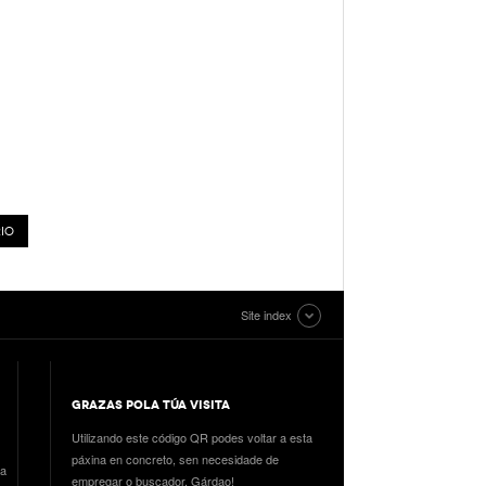
Site index
GRAZAS POLA TÚA VISITA
Utilizando este código QR podes voltar a esta
páxina en concreto, sen necesidade de
ia
empregar o buscador. Gárdao!