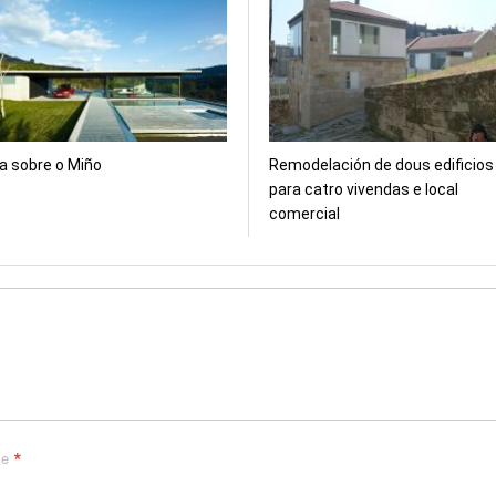
entana
ventana
ventana
ventana
ventana
ventana
ueva)
nueva)
nueva)
nueva)
nueva)
nueva)
a sobre o Miño
Remodelación de dous edificios
para catro vivendas e local
comercial
*
me