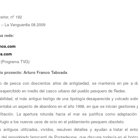
:
erior, nº 192
 – La Vanguardia 08.2009
a rede:
anco.com
es.com
(Programa TVG)
do proxecto: Arturo Franco Taboada
io de pesca con doscientos años de antigüedad, se mantenía en pie a d
sapercibido en medio del casco urbano del pueblo pesquero de Redes.
bilidad, el más antiguo testigo de una tipología desaparecida y volcado sobr
entaba un aspecto de abandono en el año 1998,
en que se inician gestiones 
ilitación. La apertura rotunda hacia el mar se justifica como adaptación
efugio a los nuevos usos de ocio en el poblamiento pesquero obsoleto.
s antiguos utilizados, vividos, resulven detalles y ayudan a tratar el ento
 del remodelado ferrocarril de Pontedeume, que discurre todavía en el horiz