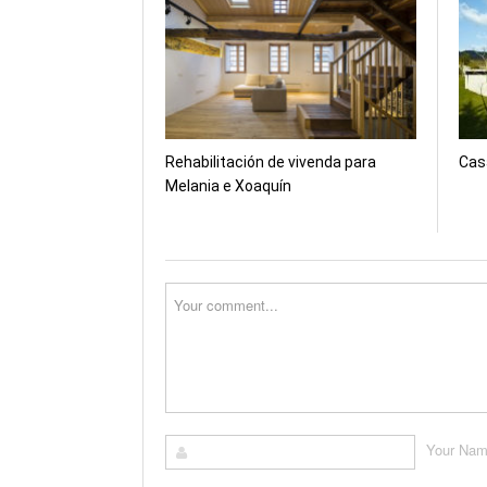
ventana
ventana
v
nueva)
nueva)
n
Rehabilitación de vivenda para
Cas
Melania e Xoaquín
Your Na