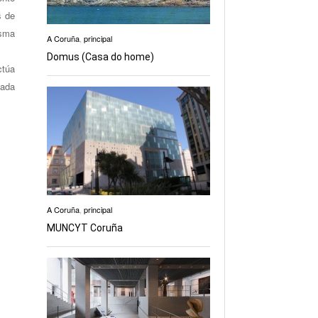
s de
isma
A Coruña
,
principal
Domus (Casa do home)
ctúa
tada
A Coruña
,
principal
MUNCYT Coruña