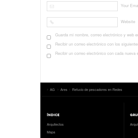
Your Ema
Website
Guarda mi nombre, correo electrónico y web e
Recibir un correo electrónico con los siguient
Recibir un correo electrónico con cada nueva 
AG
Ares
Refuxio de pescadores en Redes
ÍNDICE
GRU
Arquitectos
Arqui
Mapa