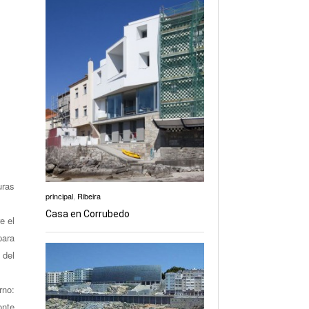
uras
principal
,
Ribeira
Casa en Corrubedo
e el
para
 del
rno:
onte