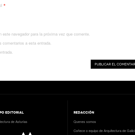
*
il
n este navegador para la próxima vez que comente.
es comentarios a esta entrada.
entrada.
PO EDITORIAL
REDACCIÓN
tectura de Asturias
Quenes somos
Coñece o equipo de Arquitectura de Galic