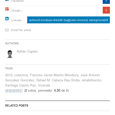
0
Facebook
0
Google +
active){li-icon[type=linkedin-bug][color=inverse] .background{fill
Linkedin
Email this article
Authors
Adrián Capelo
Tags
2015
,
colectiva
,
Franciso Javier Mariño Mendoza
,
José Antonio
González González
,
Rafael M. Cabeza Rey-Stolle
,
rehabilitación
,
Santiago Castro Paz
,
Vivenda
(
2
votos, promedio:
4,50
de 5)
RELATED POSTS