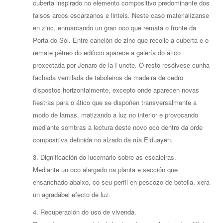
cuberta inspirado no elemento compositivo predominante dos
falsos arcos escarzanos e linteis. Neste caso materialízanse
en zinc, enmarcando un gran oco que remata o fronte da
Porta do Sol. Entre canelón de zinc que recolle a cuberta e o
remate pétreo do edificio aparece a galería do ático
proxectada por Jenaro de la Funete. O resto resólvese cunha
fachada ventilada de taboleiros de madeira de cedro
dispostos horizontalmente, excepto onde aparecen novas
fiestras para o ático que se dispoñen transversalmente a
modo de lamas, matizando a luz no interior e provocando
mediante sombras a lectura deste novo oco dentro da orde
compositiva definida no alzado da rúa Elduayen.
3. Dignificación do lucernario sobre as escaleiras.
Mediante un oco alargado na planta e sección que
ensanchado abaixo, co seu perfil en pescozo de botella, xera
un agradábel efecto de luz.
4. Recuperación do uso de vivenda.