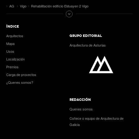
AG
Vigo
Rehabilitación edificio Elduayen 2 Vigo
ÍNDICE
Arquitectos
GRUPO EDITORIAL
Mapa
Arquitectura de Asturias
Usos
Localización
Premios
Carga de proxectos
¿Quenes somos?
REDACCIÓN
Quenes somos
Coñece o equipo de Arquitectura de
Galicia