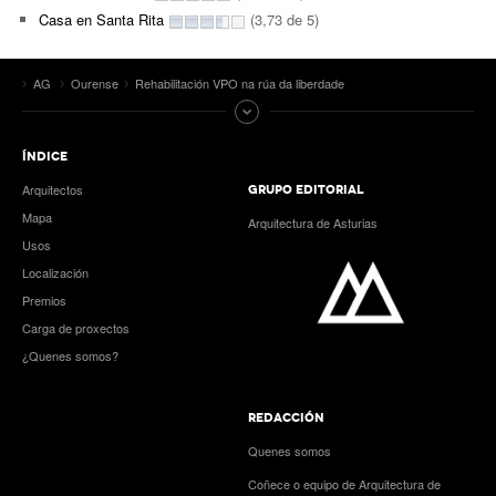
Casa en Santa Rita
(3,73 de 5)
AG
Ourense
Rehabilitación VPO na rúa da liberdade
ÍNDICE
Arquitectos
GRUPO EDITORIAL
Mapa
Arquitectura de Asturias
Usos
Localización
Premios
Carga de proxectos
¿Quenes somos?
REDACCIÓN
Quenes somos
Coñece o equipo de Arquitectura de