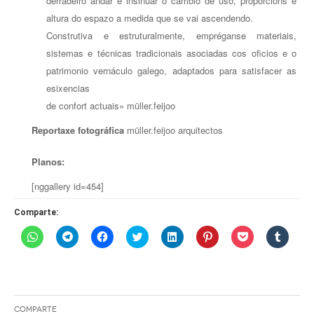
derradeiro andar e insinuar o cambio de uso, proporcións e
altura do espazo a medida que se vai ascendendo.
Construtiva e estruturalmente, empréganse materiais,
sistemas e técnicas tradicionais asociadas cos oficios e o
patrimonio vernáculo galego, adaptados para satisfacer as
esixencias
de confort actuais» müller.feijoo
Reportaxe fotográfica
müller.feijoo arquitectos
Planos:
[nggallery id=454]
Comparte:
Haz
Haz
Haz
Haz
Haz
Haz
Haz
Haz
clic
clic
clic
clic
clic
clic
clic
clic
para
para
para
para
para
para
para
para
compartir
compartir
compartir
compartir
compartir
compartir
compartir
compar
en
en
en
en
en
en
en
en
WhatsApp
Telegram
Facebook
Twitter
LinkedIn
Pinterest
Pocket
Tumblr
(Se
(Se
(Se
(Se
(Se
(Se
(Se
(Se
abre
abre
abre
abre
abre
abre
abre
abre
en
en
en
en
en
en
en
en
Comparte