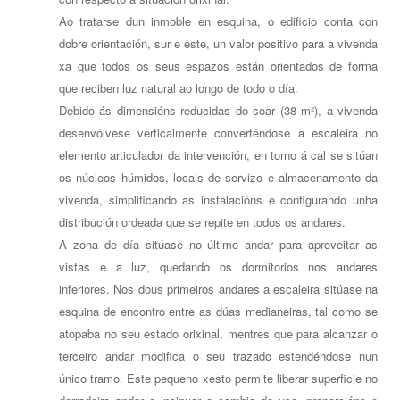
Ao tratarse dun inmoble en esquina, o edificio conta con
dobre orientación, sur e este, un valor positivo para a vivenda
xa que todos os seus espazos están orientados de forma
que reciben luz natural ao longo de todo o día.
Debido ás dimensións reducidas do soar (38 m²), a vivenda
desenvólvese verticalmente converténdose a escaleira no
elemento articulador da intervención, en torno á cal se sitúan
os núcleos húmidos, locais de servizo e almacenamento da
vivenda, simplificando as instalacións e configurando unha
distribución ordeada que se repite en todos os andares.
A zona de día sitúase no último andar para aproveitar as
vistas e a luz, quedando os dormitorios nos andares
inferiores. Nos dous primeiros andares a escaleira sitúase na
esquina de encontro entre as dúas medianeiras, tal como se
atopaba no seu estado orixinal, mentres que para alcanzar o
terceiro andar modifica o seu trazado estendéndose nun
único tramo. Este pequeno xesto permite liberar superficie no