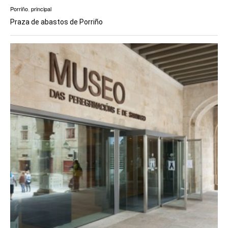
Porriño
,
principal
Praza de abastos de Porriño