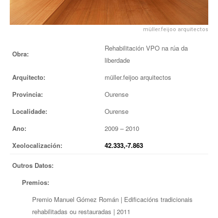
EUROPAN
müller.feijoo arquitectos
Rehabilitación VPO na rúa da
Obra:
liberdade
Arquitecto:
müller.feijoo arquitectos
Provincia:
Ourense
Localidade:
Ourense
Ano:
2009 – 2010
Xeolocalización:
42.333,-7.863
Outros Datos:
Premios:
Premio Manuel Gómez Román | Edificacións tradicionais
rehabilitadas ou restauradas | 2011