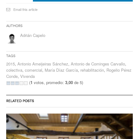
Email this article
Authors
Adrián Capelo
Tags
2015
,
Antonio Ameijeiras Sánchez
,
Antonio de Cominges Carvallo
,
colectiva
,
comercial
,
María Díaz García
,
rehabilitación
,
Rogelio Pérez
Conde
,
Vivenda
(
1
votos, promedio:
3,00
de 5)
RELATED POSTS