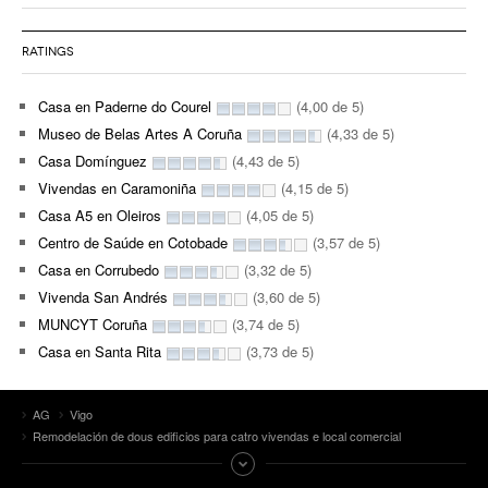
RATINGS
Casa en Paderne do Courel
(4,00 de 5)
Museo de Belas Artes A Coruña
(4,33 de 5)
Casa Domínguez
(4,43 de 5)
Vivendas en Caramoniña
(4,15 de 5)
Casa A5 en Oleiros
(4,05 de 5)
Centro de Saúde en Cotobade
(3,57 de 5)
Casa en Corrubedo
(3,32 de 5)
Vivenda San Andrés
(3,60 de 5)
MUNCYT Coruña
(3,74 de 5)
Casa en Santa Rita
(3,73 de 5)
AG
Vigo
Remodelación de dous edificios para catro vivendas e local comercial