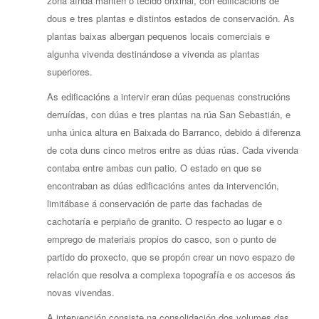
zona aínda mantén o tecido orixinal, con edificacións de
dous e tres plantas e distintos estados de conservación. As
plantas baixas albergan pequenos locais comerciais e
algunha vivenda destinándose a vivenda as plantas
superiores.
As edificacións a intervir eran dúas pequenas construcións
derruídas, con dúas e tres plantas na rúa San Sebastián, e
unha única altura en Baixada do Barranco, debido á diferenza
de cota duns cinco metros entre as dúas rúas. Cada vivenda
contaba entre ambas cun patio. O estado en que se
encontraban as dúas edificacións antes da intervención,
limitábase á conservación de parte das fachadas de
cachotaría e perpiaño de granito. O respecto ao lugar e o
emprego de materiais propios do casco, son o punto de
partido do proxecto, que se propón crear un novo espazo de
relación que resolva a complexa topografía e os accesos ás
novas vivendas.
A intervención consiste na consolidación dos volumes das