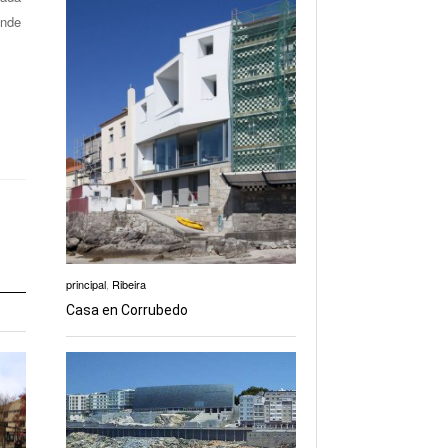
ende
principal
,
Ribeira
Casa en Corrubedo