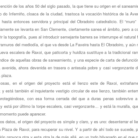
vención de los años 50 del siglo pasado, la que tiene su origen en el saneami
o do Inferniño, cloaca de la ciudad, trastoca la vocación histórica de la Ave
 hasta entonces servidora y principal del Obradoiro catedralicio. El “muro”
amente se levanta en San Clemente, ciertamente sanea el ámbito, pero a c
r la topografía, pues al introducir semejante barrera se interrumpe el natural f
tramuros del mediodía, el que va desde La Faxeira hasta El Obradoiro, y aún
nueva escalera de Raxoi, que paticorta y huidiza sustituye a la tradicional ra
ndice de aquellas obras de saneamiento, y una especie de carta de defunció
a avenida, ahora devenida en trasera o antesala pobre y casi vergonzante d
 plaza.
cosas, en el origen del proyecto está el lienzo este de Raxoi, extrañam
; y está también el inquietante vestigio circular de ese lienzo, también enter
rotegiéndose, con esa forma cerrada del que a duras penas sobrevive a
y está por último la torpe escalera, casi vergonzante… y está la muralla, qu
r momento puede aparecer.
os datos, el origen del proyecto es simple y claro, y es uno: desenterrar el li
a Plaza de Raxoi, para recuperar su nivel. Y a partir de ahí todo se sucede, 
ión provoca otra y esta otra la de más allá, en un todo hilvanado en el que 