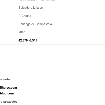
Salgado e Liñares
A Coruña
Santiago de Compostela
2010
42.879,-8.545
:
a rede:
liñares.com
ablog.com
do proxecto: