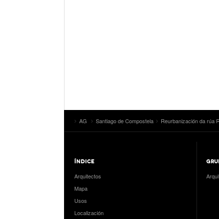
AG
Santiago de Compostela
Reurbanización da rúa 
ÍNDICE
GRU
Arquitectos
Arqui
Mapa
Usos
Localización