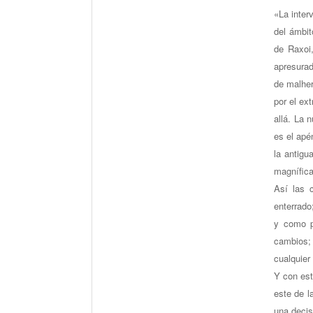
«La inter
del ámbit
de Raxoi,
apresurad
de malheri
por el ex
allá. La 
es el apé
la antigu
magnífica
Así las 
enterrado
y como p
cambios; 
cualquie
Y con est
este de l
una decis