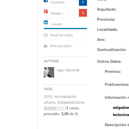
0
Facebook
Arquitecto:
0
Google +
Provincia:
Linkedin
Localidade:
active){li-
icon[type=linkedin-bug]
Email this article
[color=inverse]
Ano:
.background{fill
Print this article
Xeolocalización:
Outros Datos:
Authors
Iago Valverde
Premios:
Publicacións
Tags
2010
,
remodelación
Información n
urbana
,
SalgadoeLiñares
salgadoe
(
1
votos,
promedio:
3,00
de 5)
tectonic
Descripción 