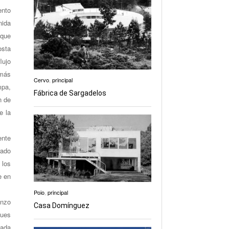
ento
nida
 que
osta
lujo
 más
Cervo
,
principal
mpa,
Fábrica de Sargadelos
n de
e la
ente
rado
 los
e en
Poio
,
principal
enzo
Casa Domínguez
pues
cada