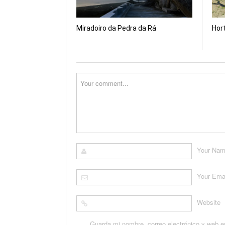
Miradoiro da Pedra da Rá
Hor
Your Na
Your Ema
Website
Guarda mi nombre, correo electrónico y web e