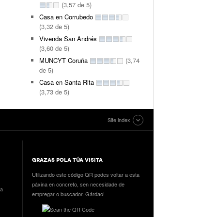
(3,57 de 5)
Casa en Corrubedo
(3,32 de 5)
Vivenda San Andrés
(3,60 de 5)
MUNCYT Coruña
(3,74
de 5)
Casa en Santa Rita
(3,73 de 5)
Site index
GRAZAS POLA TÚA VISITA
Utilizando este código QR podes voltar a esta
páxina en concreto, sen necesidade de
ia
empregar o buscador. Gárdao!