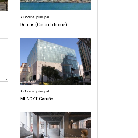
A Coruña
,
principal
Domus (Casa do home)
A Coruña
,
principal
MUNCYT Coruña