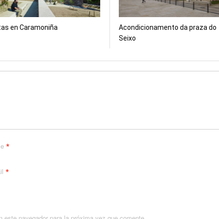
tas en Caramoniña
Acondicionamento da praza do
Seixo
*
me
*
il
n este navegador para la próxima vez que comente.