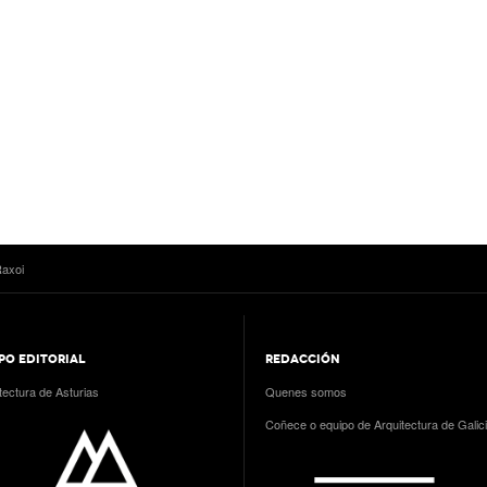
Raxoi
PO EDITORIAL
REDACCIÓN
tectura de Asturias
Quenes somos
Coñece o equipo de Arquitectura de Galic