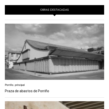
OBRAS DESTACADAS
Porriño
,
principal
Praza de abastos de Porriño