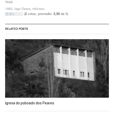
Tags
1993
,
Iago Seara
,
relixioso
(
2
votos, promedio:
2,50
de 5)
RELATED POSTS
Igrexa do poboado dos Peares