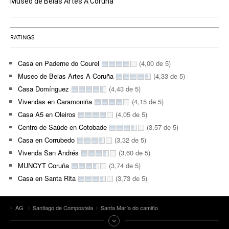
Museo de Belas Artes A Coruña
RATINGS
Casa en Paderne do Courel
(4,00 de 5)
Museo de Belas Artes A Coruña
(4,33 de 5)
Casa Domínguez
(4,43 de 5)
Vivendas en Caramoniña
(4,15 de 5)
Casa A5 en Oleiros
(4,05 de 5)
Centro de Saúde en Cotobade
(3,57 de 5)
Casa en Corrubedo
(3,32 de 5)
Vivenda San Andrés
(3,60 de 5)
MUNCYT Coruña
(3,74 de 5)
Casa en Santa Rita
(3,73 de 5)
AG
Santiago de Compostela
Santa María do camiño