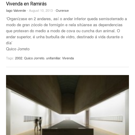
Vivenda en Ramirás
Iago Valverde
- August 10, 2013 -
Ourense
‘Organízase en 2 andares, así o andar inferior queda semisoterrado a
modo de gran zócolo de formigón e nela sitúanse as dependencias
que protexen do medio a modo de cova ou cuncha dun animal. O
andar superior, é unha burbulla de vidro, destinado á vida durante o
día’
Quico Jorreto
Tags:
2002
,
Quico Jorreto
,
unifamiliar
,
Vivenda