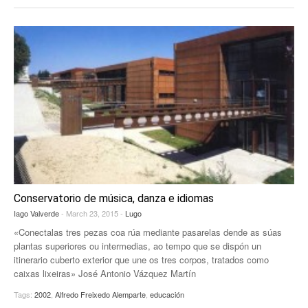
EUROPAN
Conservatorio de música, danza e idiomas
Iago Valverde
- March 23, 2015 -
Lugo
«Conectalas tres pezas coa rúa mediante pasarelas dende as súas
plantas superiores ou intermedias, ao tempo que se dispón un
itinerario cuberto exterior que une os tres corpos, tratados como
caixas lixeiras» José Antonio Vázquez Martín
Tags:
2002
,
Alfredo Freixedo Alemparte
,
educación