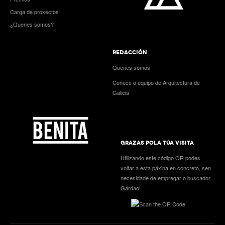
Carga de proxectos
¿Quenes somos?
REDACCIÓN
Quenes somos
Coñece o equipo de Arquitectura de
Galicia
GRAZAS POLA TÚA VISITA
Utilizando este código QR podes
voltar a esta páxina en concreto, sen
necesidade de empregar o buscador.
Gárdao!