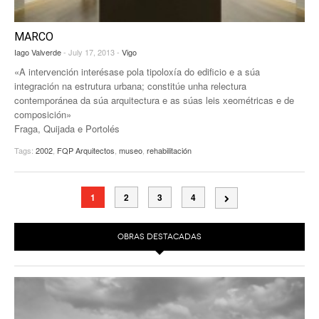
MARCO
Iago Valverde
- July 17, 2013 -
Vigo
«A intervención interésase pola tipoloxía do edificio e a súa
integración na estrutura urbana; constitúe unha relectura
contemporánea da súa arquitectura e as súas leis xeométricas e de
composición»
Fraga, Quijada e Portolés
Tags:
2002
,
FQP Arquitectos
,
museo
,
rehabilitación
1
2
3
4
OBRAS DESTACADAS