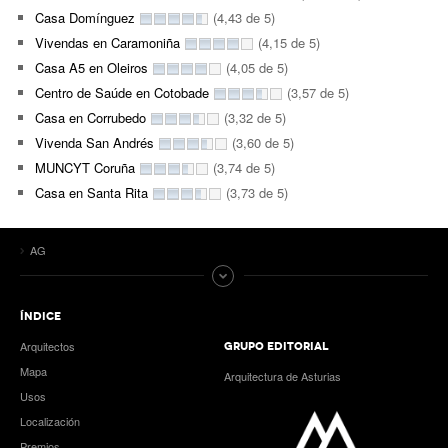
Casa Domínguez
(4,43 de 5)
Vivendas en Caramoniña
(4,15 de 5)
Casa A5 en Oleiros
(4,05 de 5)
Centro de Saúde en Cotobade
(3,57 de 5)
Casa en Corrubedo
(3,32 de 5)
Vivenda San Andrés
(3,60 de 5)
MUNCYT Coruña
(3,74 de 5)
Casa en Santa Rita
(3,73 de 5)
AG
ÍNDICE
Arquitectos
GRUPO EDITORIAL
Mapa
Arquitectura de Asturias
Usos
Localización
Premios