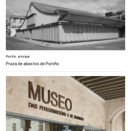
Porriño
,
principal
Praza de abastos de Porriño