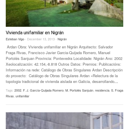
Vivienda unifamiliar en Nigrán
Esteban Vigo
- December 13, 2013 -
Nigrán
Ardan Obra: Vivienda unifamiliar en Nigrán Arquitecto: Salvador
Fraga Rivas, Francisco Javier Garcia-Quijada Romero, Manuel
Portolés Sanjuan Provincia: Pontevedra Localidade: Nigrán Ano: 2002
Xeolocalización: 42.154,-8.818 Outros Datos: Premios: Publicacións:
Información na rede: Catálogo de Obras Singulares Ardan Descripción
do proxecto: Catálogo de Obras Singulares Ardan «Relectura de la
topologia tradicional de vivienda aislada en Galicia, desarrollando
…
Tags:
2002
,
F. J. García-Quijada Romero
,
M. Portolés Sanjuán
,
residencia
,
S. Fraga
Rivas
,
unifamiliar