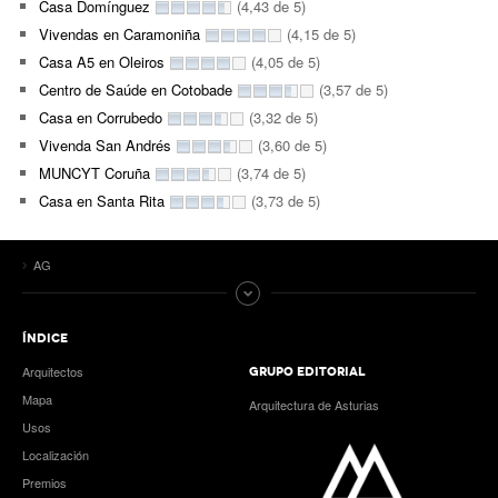
Casa Domínguez
(4,43 de 5)
Vivendas en Caramoniña
(4,15 de 5)
Casa A5 en Oleiros
(4,05 de 5)
Centro de Saúde en Cotobade
(3,57 de 5)
Casa en Corrubedo
(3,32 de 5)
Vivenda San Andrés
(3,60 de 5)
MUNCYT Coruña
(3,74 de 5)
Casa en Santa Rita
(3,73 de 5)
AG
ÍNDICE
Arquitectos
GRUPO EDITORIAL
Mapa
Arquitectura de Asturias
Usos
Localización
Premios