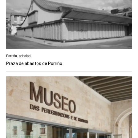
Porriño
,
principal
Praza de abastos de Porriño