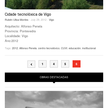
Cidade tecnolóxica de Vigo
Rubén Ulloa Montes
- July 29, 2012 -
Vigo
Arquitecto: Alfonso Penela
Provincia: Pontevedra
Localidade: Vigo
Ano:2012
Tags:
2012
,
Alfonso Penela
,
centro tecnolóxico
,
CUVI
,
educación
,
institucional
1
4
5
6
OBRAS DESTACADAS