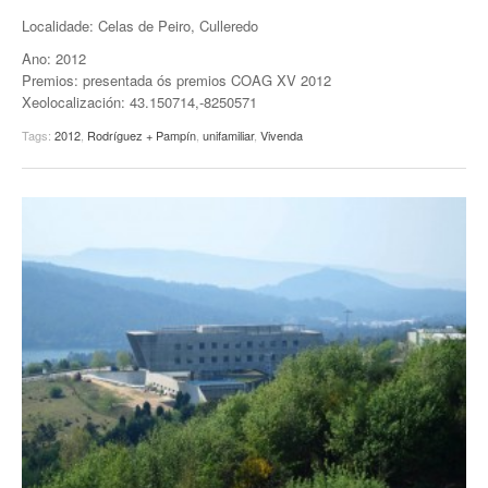
Localidade: Celas de Peiro, Culleredo
EUROPAN
Ano: 2012
Premios: presentada ós premios COAG XV 2012
Xeolocalización: 43.150714,-8250571
Tags:
2012
,
Rodríguez + Pampín
,
unifamiliar
,
Vivenda