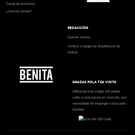
Carga de proxectos
¿Quenes somos?
REDACCIÓN
Quenes somos
Coñece o equipo de Arquitectura de
Galicia
GRAZAS POLA TÚA VISITA
Utilizando este código QR podes
voltar a esta páxina en concreto, sen
necesidade de empregar o buscador.
Gárdao!