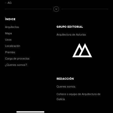
AG
ÍNDICE
Arquitectos
GRUPO EDITORIAL
Mapa
Arquitectura de Asturias
Usos
Localización
Premios
Carga de proxectos
¿Quenes somos?
REDACCIÓN
Quenes somos
Coñece o equipo de Arquitectura de
Galicia