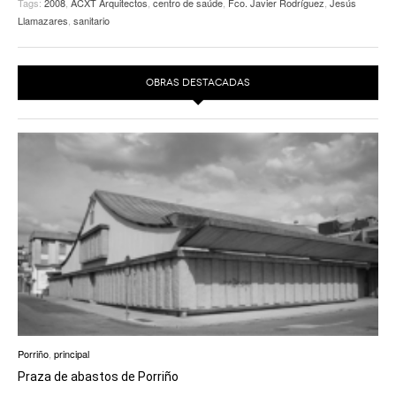
Tags:
2008
,
ACXT Arquitectos
,
centro de saúde
,
Fco. Javier Rodríguez
,
Jesús
Llamazares
,
sanitario
OBRAS DESTACADAS
Porriño
,
principal
Praza de abastos de Porriño