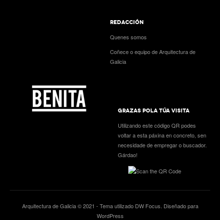
REDACCIÓN
Quenes somos
Coñece o equipo de Arquitectura de
Galicia
GRAZAS POLA TÚA VISITA
Utilizando este código QR podes
voltar a esta páxina en concreto, sen
necesidade de empregar o buscador.
Gárdao!
Arquitectura de Galicia © 2021 - Tema utilizado
DW Focus
. Diseñado para
WordPress