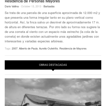
Residencia de Personas Mayores
EUROPAN
Dario Vallina
- October 13, 2013 -
Barbadás
Se trata de una parcela de una superficie aproximada de 12.000 m2 y
que presenta una forma irregular tanto en su plano vertical como
horizontal. Así, la finca salva un desnivel de aproximadamente 17 m.
de altura en diferentes terrazas. Por otro lado su forma nos sugiere la
de una cometa al viento con un espacio más estrecho (la cola de la
cometa) en donde existen actualmente unos agradables jardines con
interesantes y variadas especies arbóreas.
Tags:
2007
,
Alberto de Paula
,
Aurelio Outeiriño
,
Residencia de Mayores
OBRAS DESTACADAS