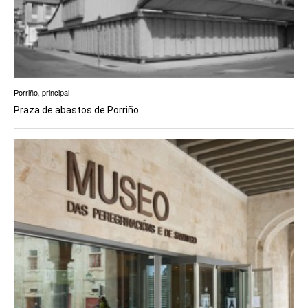
Porriño
,
principal
Praza de abastos de Porriño