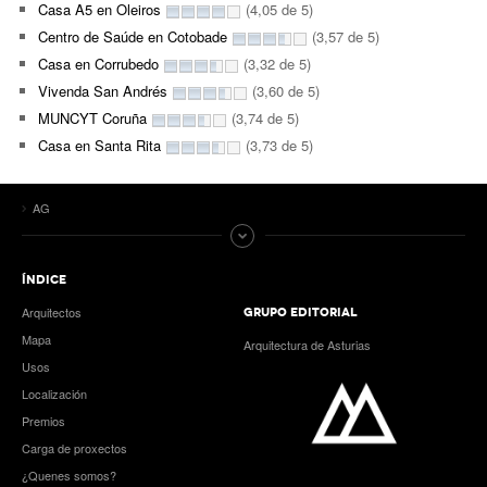
Casa A5 en Oleiros
(4,05 de 5)
Centro de Saúde en Cotobade
(3,57 de 5)
Casa en Corrubedo
(3,32 de 5)
Vivenda San Andrés
(3,60 de 5)
MUNCYT Coruña
(3,74 de 5)
Casa en Santa Rita
(3,73 de 5)
AG
ÍNDICE
Arquitectos
GRUPO EDITORIAL
Mapa
Arquitectura de Asturias
Usos
Localización
Premios
Carga de proxectos
¿Quenes somos?