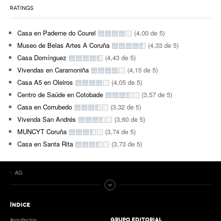
RATINGS
Casa en Paderne do Courel
(4,00 de 5)
Museo de Belas Artes A Coruña
(4,33 de 5)
Casa Domínguez
(4,43 de 5)
Vivendas en Caramoniña
(4,15 de 5)
Casa A5 en Oleiros
(4,05 de 5)
Centro de Saúde en Cotobade
(3,57 de 5)
Casa en Corrubedo
(3,32 de 5)
Vivenda San Andrés
(3,60 de 5)
MUNCYT Coruña
(3,74 de 5)
Casa en Santa Rita
(3,73 de 5)
AG
ÍNDICE
Arquitectos
GRUPO EDITORIAL