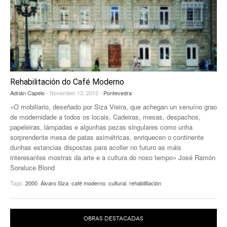
Rehabilitación do Café Moderno
Adrián Capelo
- November 13, 2012 -
Pontevedra
«O mobiliario, deseñado por Siza Vieira, que achegan un xenuíno grao
de modernidade a todos os locais. Cadeiras, mesas, despachos,
papeleiras, lámpadas e algunhas pezas singulares como unha
sorprendente mesa de patas asimétricas, enriquecen o continente
dunhas estancias dispostas para acoller no futuro as máis
interesantes mostras da arte e a cultura do noso tempo» José Ramón
Soraluce Blond
Tags:
2000
,
Álvaro Siza
,
café moderno
,
cultural
,
rehabilitación
OBRAS DESTACADAS