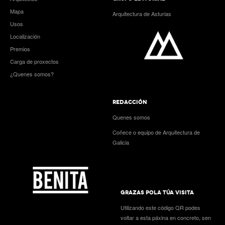
Mapa
Arquitectura de Asturias
Usos
Localización
Premios
Carga de proxectos
¿Quenes somos?
REDACCIÓN
Quenes somos
Coñece o equipo de Arquitectura de
Galicia
GRAZAS POLA TÚA VISITA
Utilizando este código QR podes
voltar a esta páxina en concreto, sen