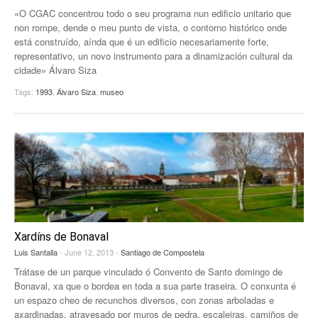
«O CGAC concentrou todo o seu programa nun edificio unitario que
EUROPAN
non rompe, dende o meu punto de vista, o contorno histórico onde
está construído, aínda que é un edificio necesariamente forte,
representativo, un novo instrumento para a dinamización cultural da
cidade» Álvaro Siza
Tags:
1993
,
Álvaro Siza
,
museo
Xardíns de Bonaval
Luis Santalla
- June 12, 2013 -
Santiago de Compostela
Trátase de un parque vinculado ó Convento de Santo domingo de
Bonaval, xa que o bordea en toda a sua parte traseira. O conxunta é
un espazo cheo de recunchos diversos, con zonas arboladas e
axardinadas, atravesado por muros de pedra, escaleiras, camiños de