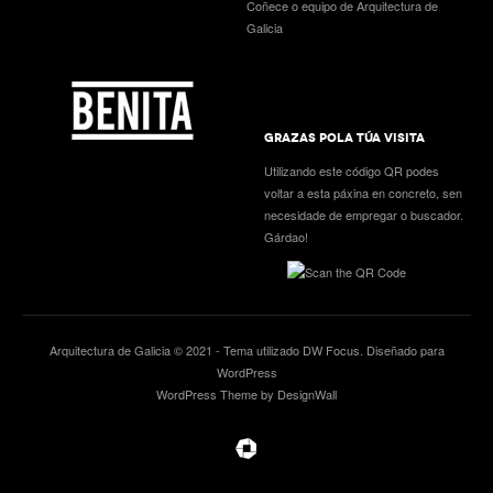
Coñece o equipo de Arquitectura de
Galicia
GRAZAS POLA TÚA VISITA
Utilizando este código QR podes
voltar a esta páxina en concreto, sen
necesidade de empregar o buscador.
Gárdao!
Arquitectura de Galicia © 2021 - Tema utilizado
DW Focus
. Diseñado para
WordPress
WordPress Theme by DesignWall