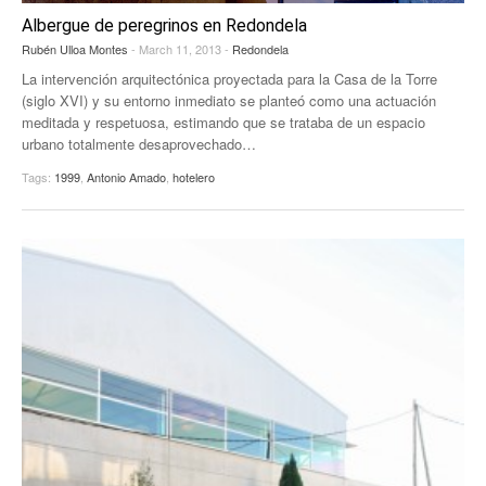
Albergue de peregrinos en Redondela
EUROPAN
Rubén Ulloa Montes
- March 11, 2013 -
Redondela
La intervención arquitectónica proyectada para la Casa de la Torre
(siglo XVI) y su entorno inmediato se planteó como una actuación
meditada y respetuosa, estimando que se trataba de un espacio
urbano totalmente desaprovechado…
Tags:
1999
,
Antonio Amado
,
hotelero