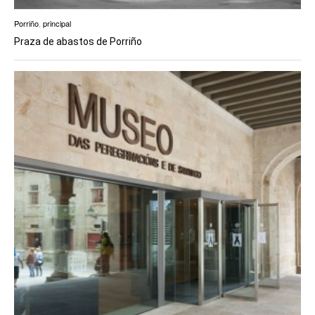
Porriño
,
principal
Praza de abastos de Porriño