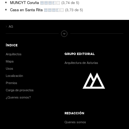
MUNCYT Coruña
(3,74 de 5)
Casa en Santa Rita
(3,73 de 5)
AG
ÍNDICE
Arquitectos
GRUPO EDITORIAL
Mapa
Arquitectura de Asturias
Usos
Localización
Premios
Carga de proxectos
¿Quenes somos?
REDACCIÓN
Quenes somos