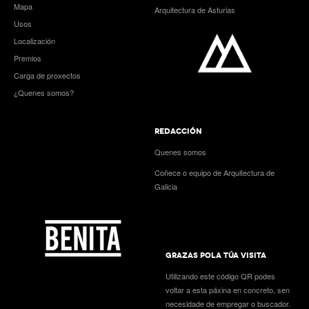
Mapa
Arquitectura de Asturias
Usos
Localización
Premios
Carga de proxectos
¿Quenes somos?
REDACCIÓN
Quenes somos
Coñece o equipo de Arquitectura de
Galicia
GRAZAS POLA TÚA VISITA
Utilizando este código QR podes
voltar a esta páxina en concreto, sen
necesidade de empregar o buscador.