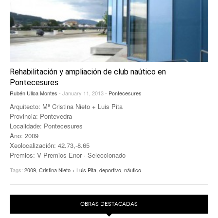
EUROPAN
Rehabilitación y ampliación de club naútico en
Pontecesures
Rubén Ulloa Montes
- January 11, 2013 -
Pontecesures
Arquitecto: Mª Cristina Nieto + Luis Pita
Provincia: Pontevedra
Localidade: Pontecesures
Ano: 2009
Xeolocalización: 42.73,-8.65
Premios: V Premios Enor · Seleccionado
Tags:
2009
,
Cristina Nieto + Luis Pita
,
deportivo
,
náutico
OBRAS DESTACADAS