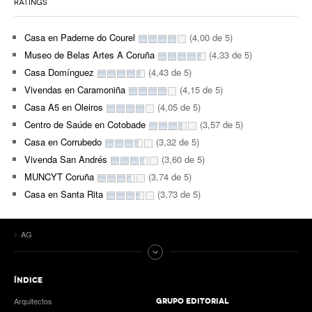
RATINGS
Casa en Paderne do Courel
(4,00 de 5)
Museo de Belas Artes A Coruña
(4,33 de 5)
Casa Domínguez
(4,43 de 5)
Vivendas en Caramoniña
(4,15 de 5)
Casa A5 en Oleiros
(4,05 de 5)
Centro de Saúde en Cotobade
(3,57 de 5)
Casa en Corrubedo
(3,32 de 5)
Vivenda San Andrés
(3,60 de 5)
MUNCYT Coruña
(3,74 de 5)
Casa en Santa Rita
(3,73 de 5)
AG
ÍNDICE
Arquitectos
GRUPO EDITORIAL