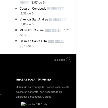
(3,57 de 5)
Casa en Corrubedo
(3,32 de 5)
Vivenda San Andrés
(3,60 de 5)
MUNCYT Coruña
(3,74
de 5)
Casa en Santa Rita
(3,73 de 5)
Site index
GRAZAS POLA TÚA VISITA
Utilizando este código QR podes voltar a esta
páxina en concreto, sen necesidade de
ia
empregar o buscador. Gárdao!