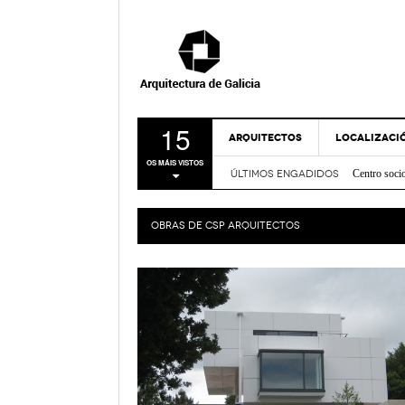
15
ARQUITECTOS
LOCALIZACI
Centro soci
OS MÁIS VISTOS
Nova Sede 
ÚLTIMOS ENGADIDOS
A CORUÑA
Rehabilitac
LUGO
Centro de I
OBRAS DE
CSP ARQUITECTOS
Casa sobre
OURENSE
FRIDABLU 
PONTEVEDR
Remodelación
- Nov
Verde
MAPA
Bico de Xe
Espazo Lus