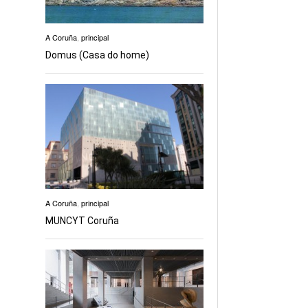
A Coruña
,
principal
Domus (Casa do home)
A Coruña
,
principal
MUNCYT Coruña