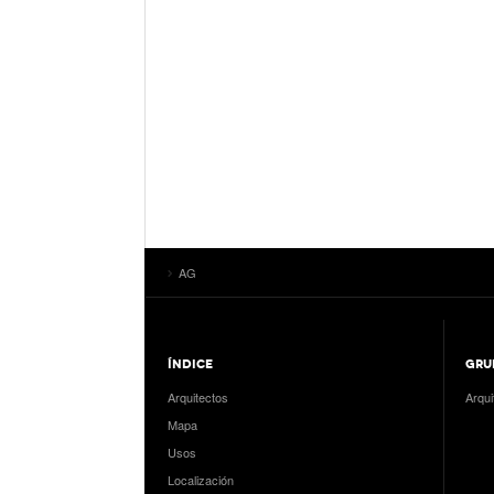
AG
ÍNDICE
GRU
Arquitectos
Arqui
Mapa
Usos
Localización