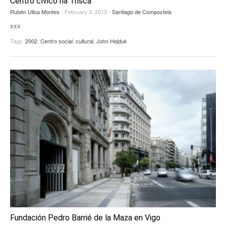
Centro cívico na Trisca
Rubén Ulloa Montes
- February 3, 2013 -
Santiago de Compostela
EUROPAN
xxx
Tags:
2002
,
Centro social
,
cultural
,
John Hejduk
Fundación Pedro Barrié de la Maza en Vigo