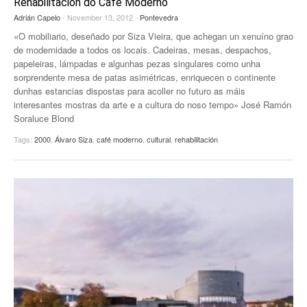
Rehabilitación do Café Moderno
Adrián Capelo
- November 13, 2012 -
Pontevedra
«O mobiliario, deseñado por Siza Vieira, que achegan un xenuíno grao
de modernidade a todos os locais. Cadeiras, mesas, despachos,
papeleiras, lámpadas e algunhas pezas singulares como unha
sorprendente mesa de patas asimétricas, enriquecen o continente
dunhas estancias dispostas para acoller no futuro as máis
interesantes mostras da arte e a cultura do noso tempo» José Ramón
Soraluce Blond
Tags:
2000
,
Álvaro Siza
,
café moderno
,
cultural
,
rehabilitación