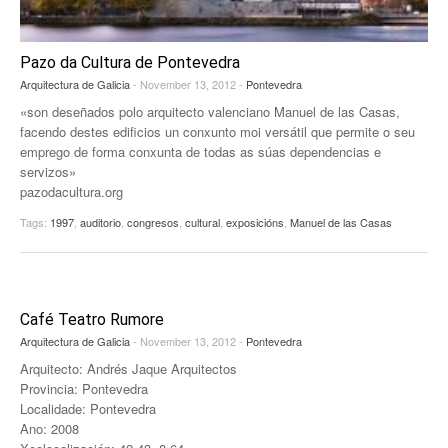
Pazo da Cultura de Pontevedra
Arquitectura de Galicia
- November 13, 2012 -
Pontevedra
«son deseñados polo arquitecto valenciano Manuel de las Casas,
facendo destes edificios un conxunto moi versátil que permite o seu
emprego de forma conxunta de todas as súas dependencias e
servizos»
pazodacultura.org
Tags:
1997
,
auditorio
,
congresos
,
cultural
,
exposicións
,
Manuel de las Casas
Café Teatro Rumore
Arquitectura de Galicia
- November 13, 2012 -
Pontevedra
Arquitecto: Andrés Jaque Arquitectos
Provincia: Pontevedra
Localidade: Pontevedra
Ano: 2008