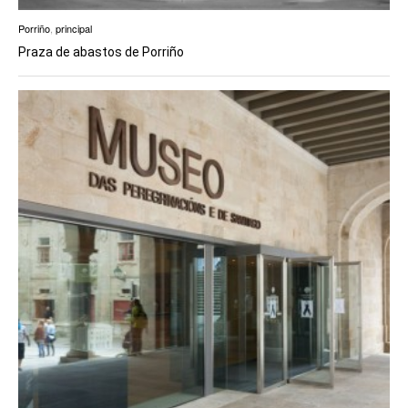
Porriño
,
principal
Praza de abastos de Porriño