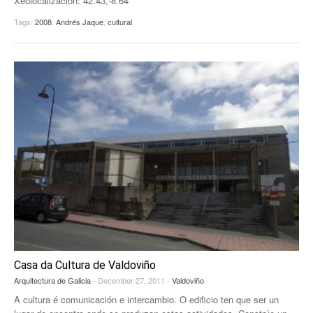
Xeolocalización: 42.43,-8.64
Tags:
2008
,
Andrés Jaque
,
cultural
Casa da Cultura de Valdoviño
Arquitectura de Galicia
- December 27, 2011 -
Valdoviño
A cultura é comunicación e intercambio. O edificio ten que ser un