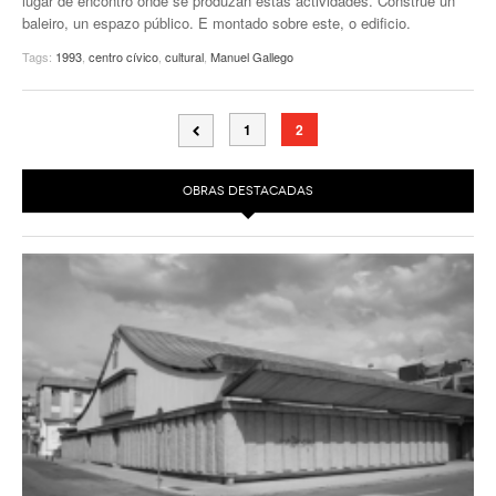
lugar de encontro onde se produzan estas actividades. Constrúe un
baleiro, un espazo público. E montado sobre este, o edificio.
Tags:
1993
,
centro cívico
,
cultural
,
Manuel Gallego
1
2
OBRAS DESTACADAS