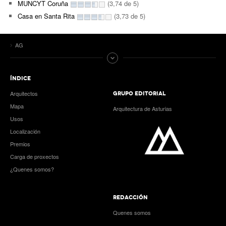
MUNCYT Coruña
(3,74 de 5)
Casa en Santa Rita
(3,73 de 5)
AG
ÍNDICE
Arquitectos
GRUPO EDITORIAL
Mapa
Arquitectura de Asturias
Usos
Localización
Premios
Carga de proxectos
¿Quenes somos?
REDACCIÓN
Quenes somos