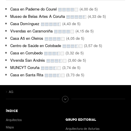
Casa en Paderne do Courel
(4,00 de 5)
Museo de Belas Artes A Coruña
(4,33 de 5)
Casa Domínguez
(4,43 de 5)
Vivendas en Caramoniña
(4,15 de 5)
Casa A5 en Oleiros
(4,05 de 5)
Centro de Saúde en Cotobade
(3,57 de 5)
Casa en Corrubedo
(3,32 de 5)
Vivenda San Andrés
(3,60 de 5)
MUNCYT Coruña
(3,74 de 5)
Casa en Santa Rita
(3,73 de 5)
AG
ÍNDICE
Arquitectos
GRUPO EDITORIAL
Mapa
Arquitectura de Asturias