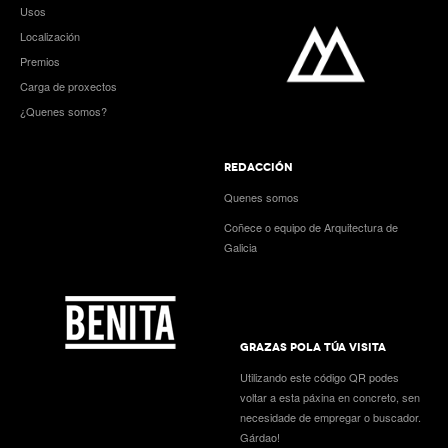
Usos
Localización
Premios
Carga de proxectos
¿Quenes somos?
REDACCIÓN
Quenes somos
Coñece o equipo de Arquitectura de
Galicia
GRAZAS POLA TÚA VISITA
Utilizando este código QR podes
voltar a esta páxina en concreto, sen
necesidade de empregar o buscador.
Gárdao!