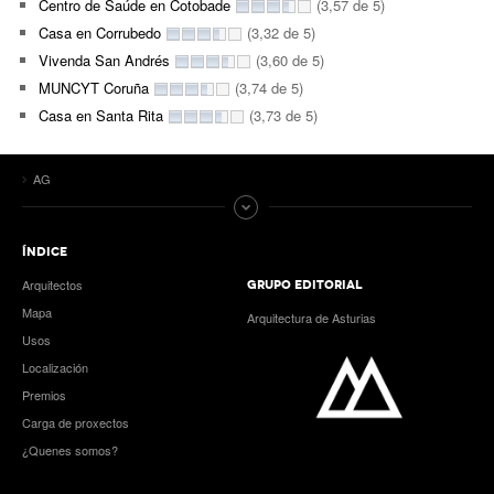
Centro de Saúde en Cotobade
(3,57 de 5)
Casa en Corrubedo
(3,32 de 5)
Vivenda San Andrés
(3,60 de 5)
MUNCYT Coruña
(3,74 de 5)
Casa en Santa Rita
(3,73 de 5)
AG
ÍNDICE
Arquitectos
GRUPO EDITORIAL
Mapa
Arquitectura de Asturias
Usos
Localización
Premios
Carga de proxectos
¿Quenes somos?