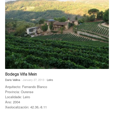
Bodega Viña Mein
Dario Vallina
- January 27, 2013 -
Leiro
Arquitecto: Fernando Blanco
Provincia: Ourense
Localidade: Leiro
Ano: 2004
Xeolocalización: 42.36,-8.11