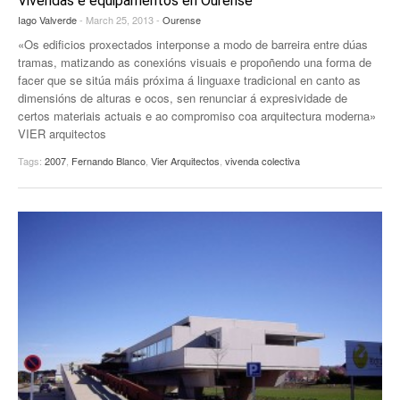
Vivendas e equipamentos en Ourense
Iago Valverde
- March 25, 2013 -
Ourense
«Os edificios proxectados interponse a modo de barreira entre dúas
tramas, matizando as conexións visuais e propoñendo una forma de
facer que se sitúa máis próxima á linguaxe tradicional en canto as
dimensións de alturas e ocos, sen renunciar á expresividade de
certos materiais actuais e ao compromiso coa arquitectura moderna»
VIER arquitectos
Tags:
2007
,
Fernando Blanco
,
Vier Arquitectos
,
vivenda colectiva