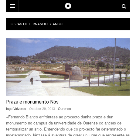
ARQUITECTOS
OBRAS DE
FERNANDO BLANCO
LOCALIZACIÓN
ÉPOCA
A CORUÑA
USOS
LUGO
ANOS 1960
PREMIOS
OURENSE
ANOS 1970
CONTACTO
PONTEVEDRA
ANOS 1980
BIENAL ESPAÑOLA DE ARQUITECTURA Y URBANISMO
MAPA
ANOS 1990
PREMIOS XOANA DE VEGA DE ARQUITECTURA
Praza e monumento Nós
ANOS 2000
PREMIOS DO COAG
Iago Valverde
- October 29, 2013 -
Ourense
«Fernando Blanco enfróntase ao proxecto dunha praza e dun
ANOS 2010
PREMIOS ENOR PARA GALICIA
monumento no campus da universidade de Ourense co anceio de
territorializar un sitio. Entendendo que co proxecto fai determinado o
PREMIOS GRAN DE AREA
indeterminado, lánzase á aventura de crear un lugar que represente as