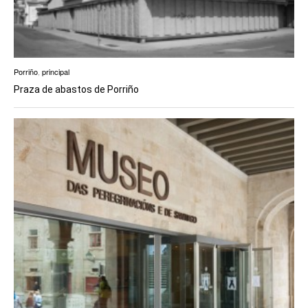
Porriño
,
principal
Praza de abastos de Porriño