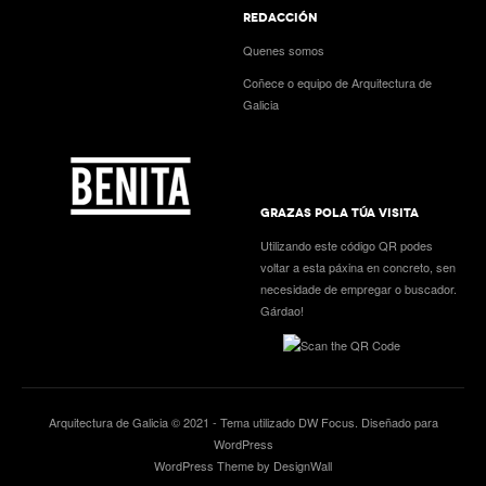
REDACCIÓN
Quenes somos
Coñece o equipo de Arquitectura de
Galicia
GRAZAS POLA TÚA VISITA
Utilizando este código QR podes
voltar a esta páxina en concreto, sen
necesidade de empregar o buscador.
Gárdao!
Arquitectura de Galicia © 2021 - Tema utilizado
DW Focus
. Diseñado para
WordPress
WordPress Theme by DesignWall