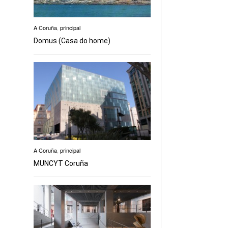
A Coruña
,
principal
Domus (Casa do home)
A Coruña
,
principal
MUNCYT Coruña