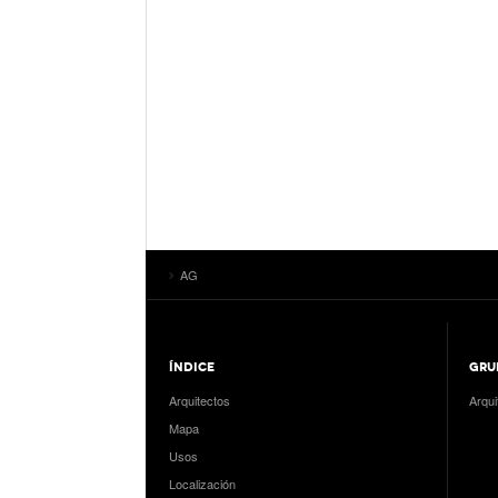
AG
ÍNDICE
GRU
Arquitectos
Arqui
Mapa
Usos
Localización