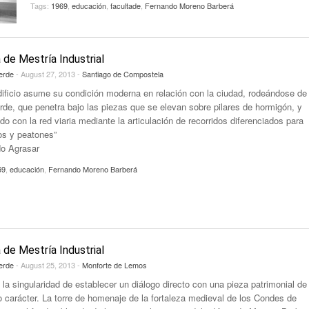
Tags:
1969
,
educación
,
facultade
,
Fernando Moreno Barberá
 de Mestría Industrial
erde
- August 27, 2013 -
Santiago de Compostela
dificio asume su condición moderna en relación con la ciudad, rodeándose de
rde, que penetra bajo las piezas que se elevan sobre pilares de hormigón, y
o con la red viaria mediante la articulación de recorridos diferenciados para
os y peatones”
o Agrasar
59
,
educación
,
Fernando Moreno Barberá
 de Mestría Industrial
erde
- August 25, 2013 -
Monforte de Lemos
 la singularidad de establecer un diálogo directo con una pieza patrimonial de
 carácter. La torre de homenaje de la fortaleza medieval de los Condes de