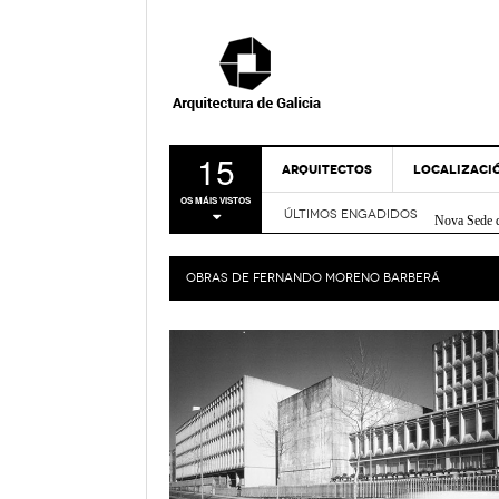
15
ARQUITECTOS
LOCALIZACI
Centro soci
OS MÁIS VISTOS
Nova Sede 
ÚLTIMOS ENGADIDOS
A CORUÑA
Rehabilitac
LUGO
Centro de I
OBRAS DE
FERNANDO MORENO BARBERÁ
Casa sobre
OURENSE
FRIDABLU 
PONTEVEDR
Remodelación
- Nov
Verde
MAPA
Bico de Xe
Espazo Lus