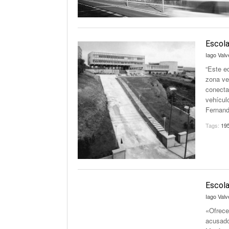
Escola
Iago Valv
“Este e
zona ve
conectad
vehícul
Fernand
Tags:
19
Escola
Iago Valv
«Ofrece
acusado