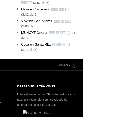
(3,57 de 5)
Casa en Corrubedo
(3,32 de 5)
Vivenda San Andrés
(3,60 de 5)
MUNCYT Coruña
(3,74
de 5)
Casa en Santa Rita
(3,73 de 5)
Site index
GRAZAS POLA TÚA VISITA
Utilizando este código QR podes voltar a esta
páxina en concreto, sen necesidade de
ia
empregar o buscador. Gárdao!