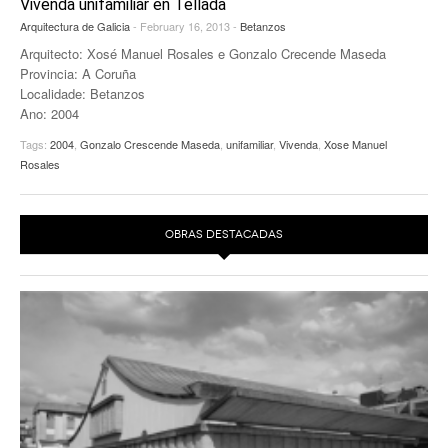
Vivenda unifamiliar en Tellada
EUROPAN
Arquitectura de Galicia
- February 16, 2013 -
Betanzos
Arquitecto: Xosé Manuel Rosales e Gonzalo Crecende Maseda
Provincia: A Coruña
Localidade: Betanzos
Ano: 2004
Tags:
2004
,
Gonzalo Crescende Maseda
,
unifamiliar
,
Vivenda
,
Xose Manuel
Rosales
OBRAS DESTACADAS