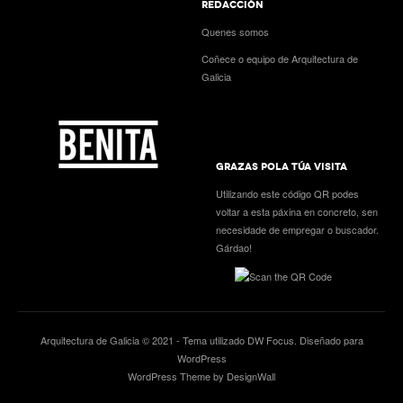
REDACCIÓN
Quenes somos
Coñece o equipo de Arquitectura de
Galicia
GRAZAS POLA TÚA VISITA
Utilizando este código QR podes
voltar a esta páxina en concreto, sen
necesidade de empregar o buscador.
Gárdao!
Arquitectura de Galicia © 2021 - Tema utilizado
DW Focus
. Diseñado para
WordPress
WordPress Theme by DesignWall