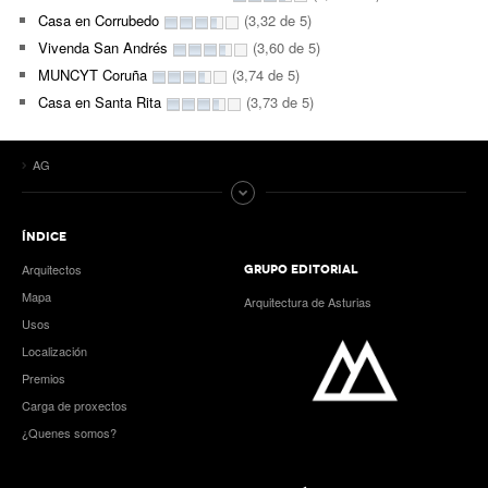
Casa en Corrubedo
(3,32 de 5)
Vivenda San Andrés
(3,60 de 5)
MUNCYT Coruña
(3,74 de 5)
Casa en Santa Rita
(3,73 de 5)
AG
ÍNDICE
Arquitectos
GRUPO EDITORIAL
Mapa
Arquitectura de Asturias
Usos
Localización
Premios
Carga de proxectos
¿Quenes somos?