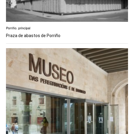
Porriño
,
principal
Praza de abastos de Porriño