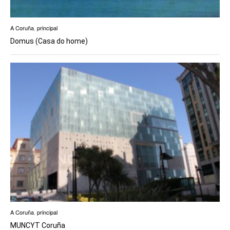
A Coruña
,
principal
Domus (Casa do home)
A Coruña
,
principal
MUNCYT Coruña