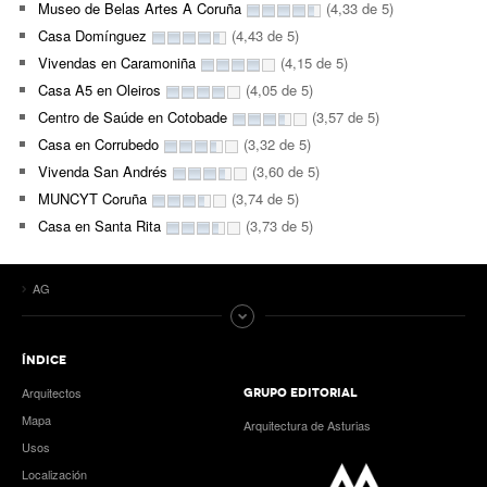
Museo de Belas Artes A Coruña
(4,33 de 5)
Casa Domínguez
(4,43 de 5)
Vivendas en Caramoniña
(4,15 de 5)
Casa A5 en Oleiros
(4,05 de 5)
Centro de Saúde en Cotobade
(3,57 de 5)
Casa en Corrubedo
(3,32 de 5)
Vivenda San Andrés
(3,60 de 5)
MUNCYT Coruña
(3,74 de 5)
Casa en Santa Rita
(3,73 de 5)
AG
ÍNDICE
Arquitectos
GRUPO EDITORIAL
Mapa
Arquitectura de Asturias
Usos
Localización