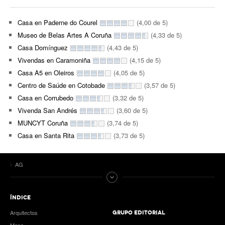
Casa en Paderne do Courel
(4,00 de 5)
Museo de Belas Artes A Coruña
(4,33 de 5)
Casa Domínguez
(4,43 de 5)
Vivendas en Caramoniña
(4,15 de 5)
Casa A5 en Oleiros
(4,05 de 5)
Centro de Saúde en Cotobade
(3,57 de 5)
Casa en Corrubedo
(3,32 de 5)
Vivenda San Andrés
(3,60 de 5)
MUNCYT Coruña
(3,74 de 5)
Casa en Santa Rita
(3,73 de 5)
AG
ÍNDICE
Arquitectos
GRUPO EDITORIAL
Mapa