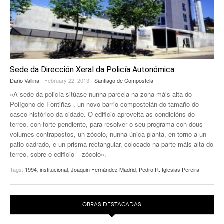
Sede da Dirección Xeral da Policía Autonómica
Dario Vallina
- February 22, 2013 -
Santiago de Compostela
«A sede da policía sitúase nunha parcela na zona máis alta do
Polígono de Fontiñas , un novo barrio compostelán do tamaño do
casco histórico da cidade. O edificio aproveita as condicións do
terreo, con forte pendiente, para resolver o seu programa con dous
volumes contrapostos, un zócolo, nunha única planta, en torno a un
patio cadrado, e un prisma rectangular, colocado na parte máis alta do
terreo, sobre o edificio – zócolo».
Tags:
1994
,
institucional
,
Joaquin Fernández Madrid
,
Pedro R. Iglesias Pereira
OBRAS DESTACADAS