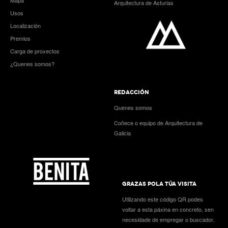
Arquitectura de Asturias
Usos
Localización
Premios
Carga de proxectos
¿Quenes somos?
REDACCIÓN
Quenes somos
Coñece o equipo de Arquitectura de
Galicia
GRAZAS POLA TÚA VISITA
Utilizando este código QR podes
voltar a esta páxina en concreto, sen
necesidade de empregar o buscador.