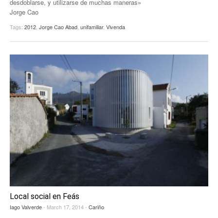
desdoblarse, y utilizarse de muchas maneras»
Jorge Cao
EUROPAN
Tags:
2012
,
Jorge Cao Abad
,
unifamiliar
,
Vivenda
Local social en Feás
Iago Valverde
- March 17, 2014 -
Cariño