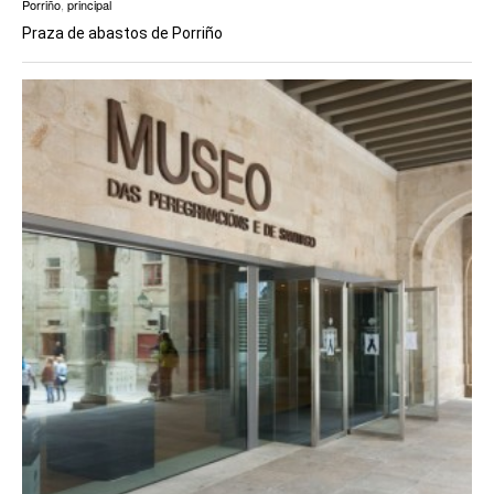
Porriño
,
principal
Praza de abastos de Porriño