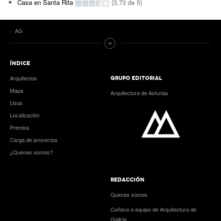
Casa en Santa Rita
(3,73 de 5)
AG
ÍNDICE
Arquitectos
GRUPO EDITORIAL
Mapa
Arquitectura de Asturias
Usos
Localización
Premios
Carga de proxectos
¿Quenes somos?
REDACCIÓN
Quenes somos
Coñece o equipo de Arquitectura de
Galicia