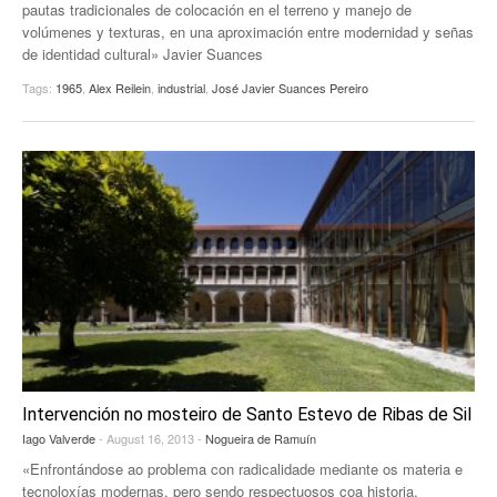
pautas tradicionales de colocación en el terreno y manejo de
EUROPAN
volúmenes y texturas, en una aproximación entre modernidad y señas
de identidad cultural» Javier Suances
Tags:
1965
,
Alex Reilein
,
industrial
,
José Javier Suances Pereiro
Intervención no mosteiro de Santo Estevo de Ribas de Sil
Iago Valverde
- August 16, 2013 -
Nogueira de Ramuín
«Enfrontándose ao problema con radicalidade mediante os materia e
tecnoloxías modernas, pero sendo respectuosos coa historia,