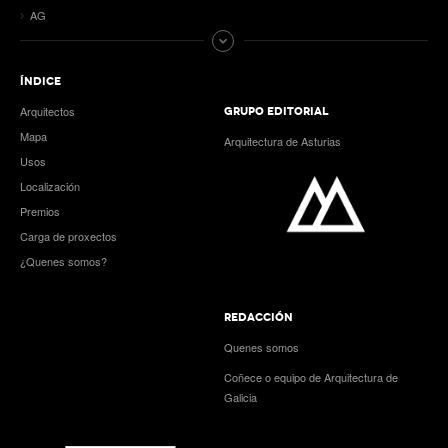
AG
ÍNDICE
Arquitectos
GRUPO EDITORIAL
Mapa
Arquitectura de Asturias
Usos
Localización
Premios
Carga de proxectos
¿Quenes somos?
REDACCIÓN
Quenes somos
Coñece o equipo de Arquitectura de
Galicia