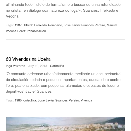
eliminando todo indicio de formalismo e buscando unha rotundidade
no cristal, en diálogo coa natureza do lugar». Suances, Freixedo e
Vecoña.
Tags:
1987
,
Alfredo Freixedo Alemparte
,
José Javier Suances Pereiro
,
Manuel
Vecoña Pérez
,
rehabilitación
60 Vivendas na Uceira
Iago Valverde
- July 19, 2013 -
Carballiño
‘O conxunto ordenase urbanísticamente mediante un anel perimetral
de circulación rodada e pequenos apartamentos, quedando o centro
libre, peatonalizado, con pequenas alamedas e espazos de lecer e
deportivos’ Javier Suances
Tags:
1980
,
colectiva
,
José Javier Suances Pereiro
,
Vivenda