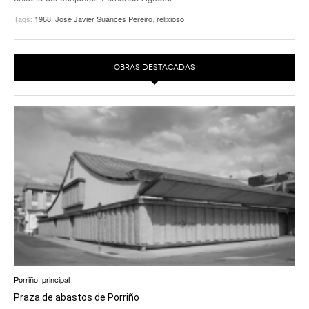
Tags:
1968
,
José Javier Suances Pereiro
,
relixioso
OBRAS DESTACADAS
Porriño
,
principal
Praza de abastos de Porriño