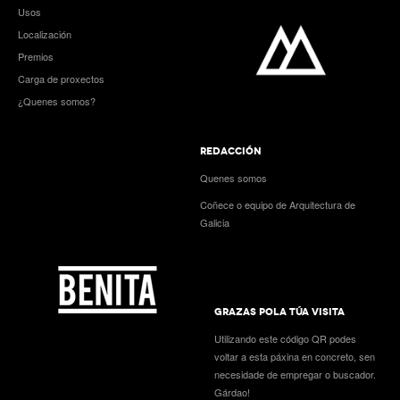
Usos
Localización
Premios
Carga de proxectos
¿Quenes somos?
REDACCIÓN
Quenes somos
Coñece o equipo de Arquitectura de
Galicia
GRAZAS POLA TÚA VISITA
Utilizando este código QR podes
voltar a esta páxina en concreto, sen
necesidade de empregar o buscador.
Gárdao!