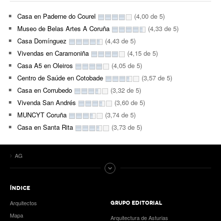
Casa en Paderne do Courel
(4,00 de 5)
Museo de Belas Artes A Coruña
(4,33 de 5)
Casa Domínguez
(4,43 de 5)
Vivendas en Caramoniña
(4,15 de 5)
Casa A5 en Oleiros
(4,05 de 5)
Centro de Saúde en Cotobade
(3,57 de 5)
Casa en Corrubedo
(3,32 de 5)
Vivenda San Andrés
(3,60 de 5)
MUNCYT Coruña
(3,74 de 5)
Casa en Santa Rita
(3,73 de 5)
AG
ÍNDICE
Arquitectos
GRUPO EDITORIAL
Mapa
Arquitectura de Asturias