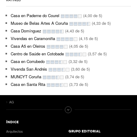
RATINGS
Casa en Paderne do Courel
(4,00 de 5)
Museo de Belas Artes A Coruña
(4,33 de 5)
Casa Domínguez
(4,43 de 5)
Vivendas en Caramoniña
(4,15 de 5)
Casa A5 en Oleiros
(4,05 de 5)
Centro de Saúde en Cotobade
(3,57 de 5)
Casa en Corrubedo
(3,32 de 5)
Vivenda San Andrés
(3,60 de 5)
MUNCYT Coruña
(3,74 de 5)
Casa en Santa Rita
(3,73 de 5)
AG
ÍNDICE
Arquitectos
GRUPO EDITORIAL