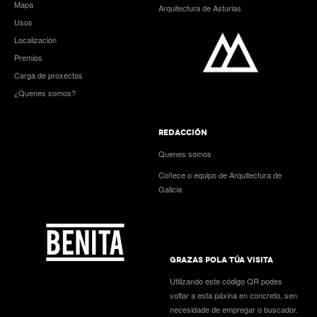
Mapa
Arquitectura de Asturias
Usos
Localización
Premios
Carga de proxectos
¿Quenes somos?
REDACCIÓN
Quenes somos
Coñece o equipo de Arquitectura de
Galicia
GRAZAS POLA TÚA VISITA
Utilizando este código QR podes
voltar a esta páxina en concreto, sen
necesidade de empregar o buscador.