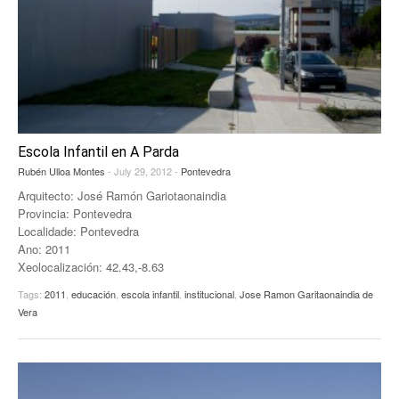
Escola Infantil en A Parda
Rubén Ulloa Montes
- July 29, 2012 -
Pontevedra
Arquitecto: José Ramón Gariotaonaindia
Provincia: Pontevedra
Localidade: Pontevedra
Ano: 2011
Xeolocalización: 42.43,-8.63
Tags:
2011
,
educación
,
escola infantil
,
institucional
,
Jose Ramon Garitaonaindia de
Vera