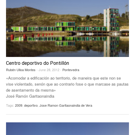
Centro deportivo do Pontillón
Rubén Ulloa Montes
- June 28, 2012 -
Pontevedra
«Acomodar a edificación ao territorio, de maneira que este non se
vise violentado, senón que ao contrario fose o que marcase as pautas
de asentamento da mesma»
José Ramón Garitaonaindia
Tags:
2009
,
deportivo
,
Jose Ramon Garitaonaindia de Vera