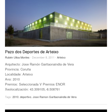
Pazo dos Deportes de Arteixo
Rubén Ulloa Montes
- December 8, 2011 -
Arteixo
Arquitecto: Jose Ramón Garitaonaindia de Vera
Provincia: Coruña
Localidade: Arteixo
Ano: 2010
Premios: Seleccionada V Premios ENOR
Xeolocalización: 43.309105,-8.508761
Tags:
2010
,
deportivo
,
Jose Ramon Garitaonaindia de Vera