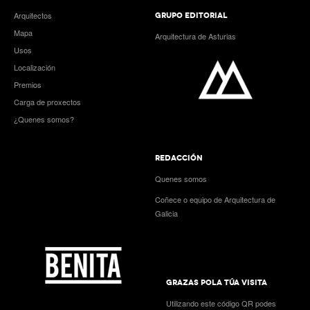
Arquitectos
GRUPO EDITORIAL
Mapa
Arquitectura de Asturias
Usos
Localización
Premios
Carga de proxectos
¿Quenes somos?
REDACCIÓN
Quenes somos
Coñece o equipo de Arquitectura de
Galicia
GRAZAS POLA TÚA VISITA
Utilizando este código QR podes