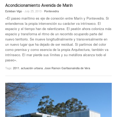
Acondicionamiento Avenida de Marín
EUROPAN
Esteban Vigo
- July 25, 2013 -
Pontevedra
«El paseo marítimo es eje de conexión entre Marín y Pontevedra. Si
entendemos la propia intervención su carácter va intrínseco. El
espacio y el tiempo han de ralentizarse. El peatón ahora coloniza más
espacio y transforma el ritmo de un recorrido ocupando parte del
nuevo territorio. Se mueve longitudinalmente y transversalmente en
un nuevo lugar que ha dejado de ser residual. Si partimos del color
como premisa y como esencia de la propia Arquitectura, también va
intrínseco. El mar pierde sus límites y su metáfora alcanza todo el
paseo».
Tags:
2011
,
actuación urbana
,
Jose Ramon Garitaonaindia de Vera