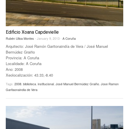
Edificio Xoana Capdevielle
Rubén Ulloa Montes
- January 9, 2013 -
A Coruña
Arquitecto: José Ramón Garitonaindía de Vera / José Manuel
Bermúdez Graiño
Provincia: A Coruña
Localidade: A Coruña
Ano: 2008
Xeolocalización: 43.33,-8.40
Tags:
2008
,
biblioteca
,
institucional
,
José Manuel Bermúdez Graiño
,
Jose Ramon
Garitaonaindia de Vera