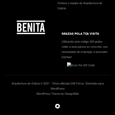
Coñece o equipo de Arquitectura de
Galicia
GRAZAS POLA TÚA VISITA
Utilizando este código QR podes
voltar a esta páxina en concreto, sen
necesidade de empregar o buscador.
Gárdao!
Arquitectura de Galicia © 2021 - Tema utilizado
DW Focus
. Diseñado para
WordPress
WordPress Theme by DesignWall