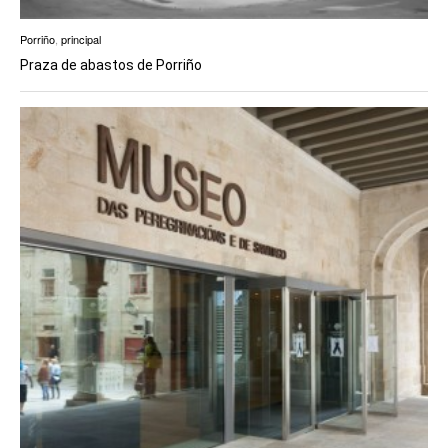
Porriño
,
principal
Praza de abastos de Porriño