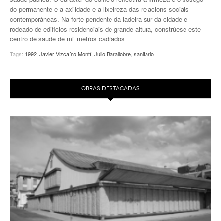
do permanente e a axilidade e a lixeireza das relacions sociais
EUROPAN
contemporáneas. Na forte pendente da ladeira sur da cidade e
rodeado de edificios residenciais de grande altura, constrúese este
centro de saúde de mil metros cadrados
Tags:
1992
,
Javier Vizcaíno Montí
,
Julio Barallobre
,
sanitario
OBRAS DESTACADAS