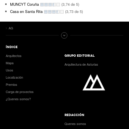
MUNCYT Coruña
(3,74 de 5)
Casa en Santa Rita
(3,73 de 5)
AG
ÍNDICE
Arquitectos
GRUPO EDITORIAL
Mapa
Arquitectura de Asturias
Usos
Localización
Premios
Carga de proxectos
¿Quenes somos?
REDACCIÓN
Quenes somos