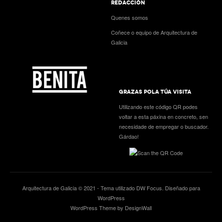
REDACCIÓN
Quenes somos
Coñece o equipo de Arquitectura de
Galicia
GRAZAS POLA TÚA VISITA
Utilizando este código QR podes
voltar a esta páxina en concreto, sen
necesidade de empregar o buscador.
Gárdao!
Arquitectura de Galicia © 2021 - Tema utilizado
DW Focus
. Diseñado para
WordPress
WordPress Theme by DesignWall