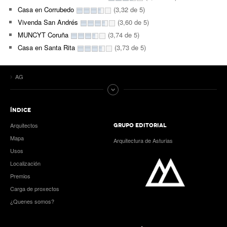
Casa en Corrubedo
(3,32 de 5)
Vivenda San Andrés
(3,60 de 5)
MUNCYT Coruña
(3,74 de 5)
Casa en Santa Rita
(3,73 de 5)
AG
ÍNDICE
Arquitectos
GRUPO EDITORIAL
Mapa
Arquitectura de Asturias
Usos
Localización
Premios
Carga de proxectos
¿Quenes somos?