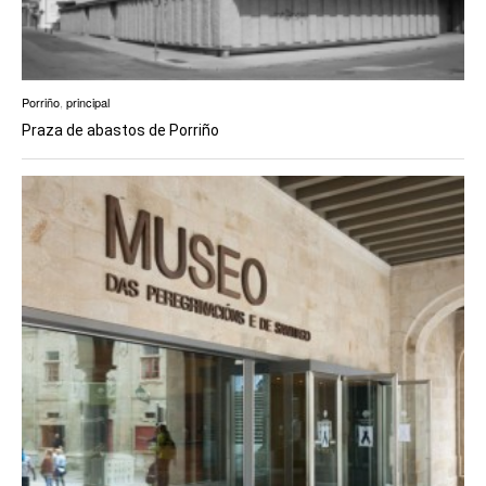
Porriño
,
principal
Praza de abastos de Porriño