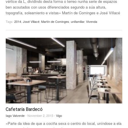
vértice da L, dividindo desta forma o terreo nunha serie de espazos
ben acoutados con usos diferenciados segundo a súa altura,
EUROPAN
topografía, soleamiento e vistas» Martín de Cominges e José Villacé
Tags:
2014
,
José Villacé
,
Martín de Cominges
,
unifamiliar
,
Vivenda
Cafetaría Bardecó
Iago Valverde
- November 2, 2015 -
Vigo
«Parte da idea de que a cociña sexa o centro do local, uníndose a ela