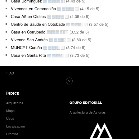
Casa Domínguez
(4,43 de 5)
Vivendas en Caramoniña
(4,15 de 5)
Casa A5 en Oleiros
(4,05 de 5)
Centro de Saúde en Cotobade
(3,57 de 5)
Casa en Corrubedo
(3,32 de 5)
Vivenda San Andrés
(3,60 de 5)
MUNCYT Coruña
(3,74 de 5)
Casa en Santa Rita
(3,73 de 5)
AG
ÍNDICE
Arquitectos
GRUPO EDITORIAL
Mapa
Arquitectura de Asturias
Usos
Localización
Premios