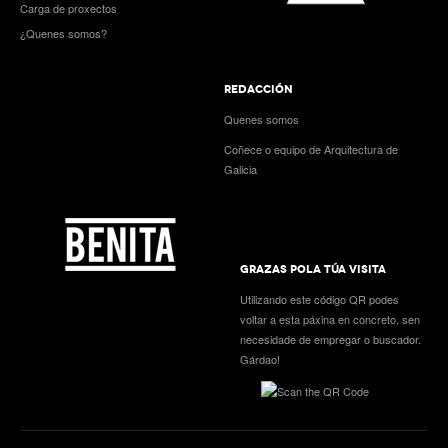
Carga de proxectos
¿Quenes somos?
REDACCIÓN
Quenes somos
Coñece o equipo de Arquitectura de
Galicia
GRAZAS POLA TÚA VISITA
Utilizando este código QR podes
voltar a esta páxina en concreto, sen
necesidade de empregar o buscador.
Gárdao!