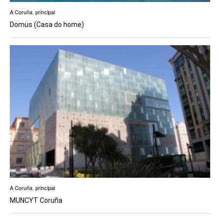
A Coruña
,
principal
Domus (Casa do home)
A Coruña
,
principal
MUNCYT Coruña