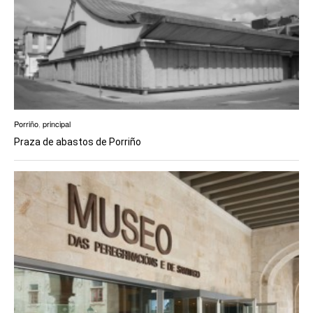
Porriño
,
principal
Praza de abastos de Porriño