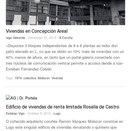
EUROPAN
Vivendas en Concepción Areal
Iago Valverde
- December 31, 2013 -
A Coruña
«Disponse 3 bloques independentes de 8 e 6 plantas ao redor dun
patio elevado en L, co que se obtén un 10% mais de vivendas con un
40% menos de altura, en tanto que un portal-galería conectado con
tres núcleos de comunicación vertical permite o acceso dende a rúa»
Esteban Fernández-Cobián
Tags:
1974
,
colectiva
,
Molezún
,
Vivenda
Edificio de vivendas de renta limitada Rosalía de Castro
Esteban Vigo
- October 9, 2013 -
Lugo
O coñecido arquitecto coruñés Ramón Vázquez Molezún constrúe en
Lugo este singular edificio de vivendas rematando o quinteiro que