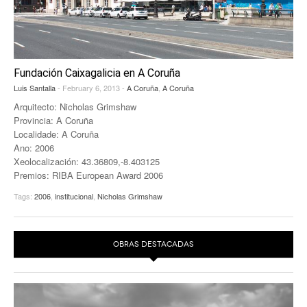
EUROPAN
Fundación Caixagalicia en A Coruña
Luis Santalla
- February 6, 2013 -
A Coruña
,
A Coruña
Arquitecto: Nicholas Grimshaw
Provincia: A Coruña
Localidade: A Coruña
Ano: 2006
Xeolocalización: 43.36809,-8.403125
Premios: RIBA European Award 2006
Tags:
2006
,
institucional
,
Nicholas Grimshaw
OBRAS DESTACADAS