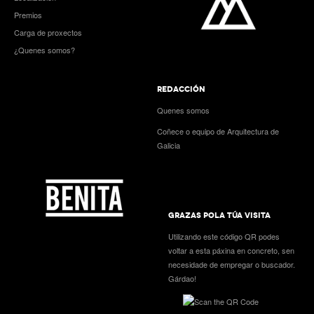
Premios
Carga de proxectos
¿Quenes somos?
REDACCIÓN
Quenes somos
Coñece o equipo de Arquitectura de
Galicia
GRAZAS POLA TÚA VISITA
Utilizando este código QR podes
voltar a esta páxina en concreto, sen
necesidade de empregar o buscador.
Gárdao!