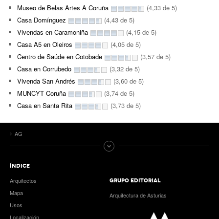
Museo de Belas Artes A Coruña
(4,33 de 5)
Casa Domínguez
(4,43 de 5)
Vivendas en Caramoniña
(4,15 de 5)
Casa A5 en Oleiros
(4,05 de 5)
Centro de Saúde en Cotobade
(3,57 de 5)
Casa en Corrubedo
(3,32 de 5)
Vivenda San Andrés
(3,60 de 5)
MUNCYT Coruña
(3,74 de 5)
Casa en Santa Rita
(3,73 de 5)
AG
ÍNDICE
Arquitectos
GRUPO EDITORIAL
Mapa
Arquitectura de Asturias
Usos
Localización