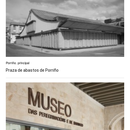
Porriño
,
principal
Praza de abastos de Porriño