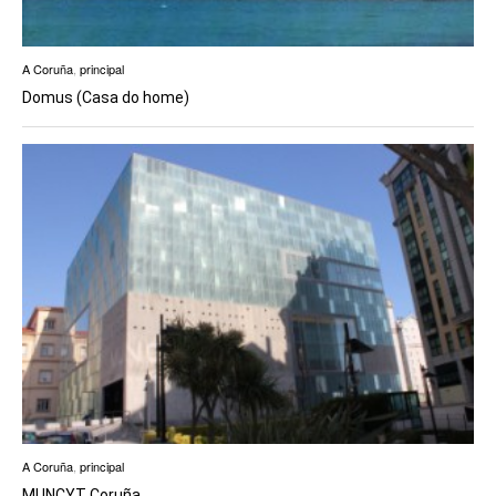
A Coruña
,
principal
Domus (Casa do home)
A Coruña
,
principal
MUNCYT Coruña