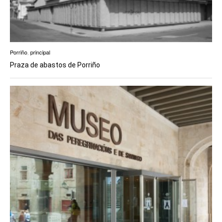
Porriño
,
principal
Praza de abastos de Porriño