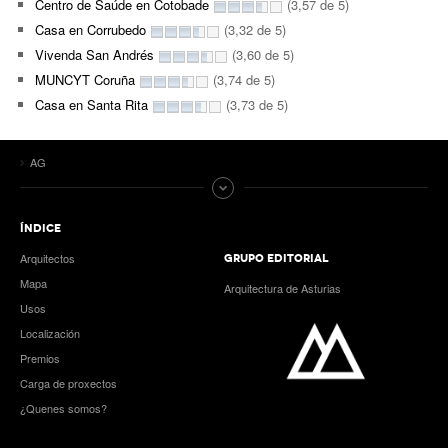
Centro de Saúde en Cotobade
(3,57 de 5)
Casa en Corrubedo
(3,32 de 5)
Vivenda San Andrés
(3,60 de 5)
MUNCYT Coruña
(3,74 de 5)
Casa en Santa Rita
(3,73 de 5)
AG
ÍNDICE
Arquitectos
GRUPO EDITORIAL
Mapa
Arquitectura de Asturias
Usos
Localización
Premios
Carga de proxectos
¿Quenes somos?