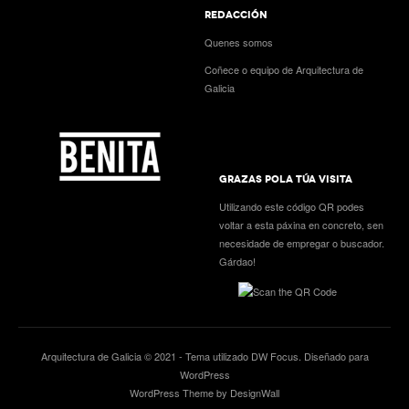
REDACCIÓN
Quenes somos
Coñece o equipo de Arquitectura de
Galicia
GRAZAS POLA TÚA VISITA
Utilizando este código QR podes
voltar a esta páxina en concreto, sen
necesidade de empregar o buscador.
Gárdao!
Arquitectura de Galicia © 2021 - Tema utilizado
DW Focus
. Diseñado para
WordPress
WordPress Theme by DesignWall