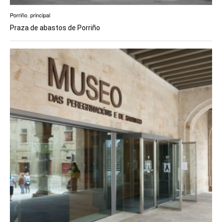
Porriño
,
principal
Praza de abastos de Porriño