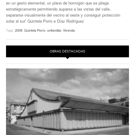
en un gesto elemental, un plano de hormigón que se pliega
EUROPAN
estratégicamente permitiendo auparse a las vistas del valle,
separarse visualmente del vecino al oeste y conseguir protección
solar al sur’ Quintela Porro e Díaz Rodríguez
Tags:
2009
,
Quintela Porro
,
unifamiliar
,
Vivenda
OBRAS DESTACADAS