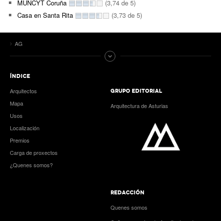
MUNCYT Coruña
(3,74 de 5)
Casa en Santa Rita
(3,73 de 5)
AG
ÍNDICE
Arquitectos
GRUPO EDITORIAL
Mapa
Arquitectura de Asturias
Usos
Localización
Premios
Carga de proxectos
¿Quenes somos?
REDACCIÓN
Quenes somos