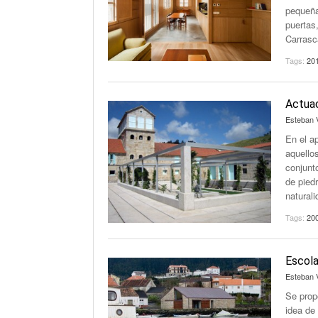
pequeña
puertas
Carrasc
Tags:
20
Actuac
Esteban 
En el a
aquello
conjunto
de piedr
naturali
Tags:
20
Escola
Esteban 
Se prop
idea de