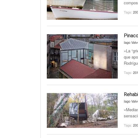
composi
Tags:
20
Pinaco
Iago Valv
«La “gri
que apor
Rodrígu
Tags:
20
Rehabi
Iago Valv
«Median
sensaci
Tags:
20