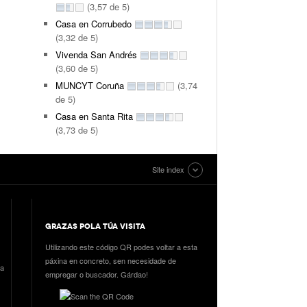
(3,57 de 5)
Casa en Corrubedo
(3,32 de 5)
Vivenda San Andrés
(3,60 de 5)
MUNCYT Coruña
(3,74
de 5)
Casa en Santa Rita
(3,73 de 5)
Site index
GRAZAS POLA TÚA VISITA
Utilizando este código QR podes voltar a esta
páxina en concreto, sen necesidade de
ia
empregar o buscador. Gárdao!