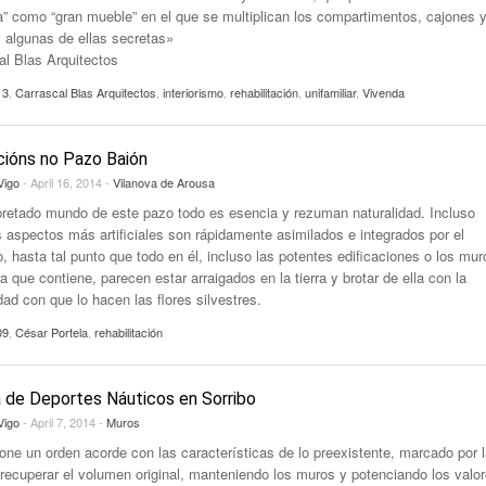
” como “gran mueble” en el que se multiplican los compartimentos, cajones 
, algunas de ellas secretas»
al Blas Arquitectos
13
,
Carrascal Blas Arquitectos
,
interiorismo
,
rehabilitación
,
unifamiliar
,
Vivenda
ións no Pazo Baión
Vigo
- April 16, 2014 -
Vilanova de Arousa
pretado mundo de este pazo todo es esencia y rezuman naturalidad. Incluso
s aspectos más artificiales son rápidamente asimilados e integrados por el
, hasta tal punto que todo en él, incluso las potentes edificaciones o los mur
a que contiene, parecen estar arraigados en la tierra y brotar de ella con la
dad con que lo hacen las flores silvestres.
09
,
César Portela
,
rehabilitación
 de Deportes Náuticos en Sorribo
Vigo
- April 7, 2014 -
Muros
one un orden acorde con las características de lo preexistente, marcado por 
 recuperar el volumen original, manteniendo los muros y potenciando los valo