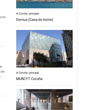
A Coruña
,
principal
ente
Domus (Casa do home)
de
 del
A Coruña
,
principal
o
MUNCYT Coruña