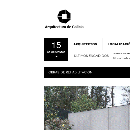
15
ARQUITECTOS
LOCALIZACI
Centro soci
OS MÁIS VISTOS
Nova Sede 
ÚLTIMOS ENGADIDOS
A CORUÑA
Rehabilitac
LUGO
Centro de I
OBRAS DE
REHABILITACIÓN
Casa sobre
OURENSE
FRIDABLU 
PONTEVEDR
Remodelación
- Nov
Verde
MAPA
Bico de Xe
Espazo Lus