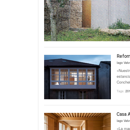
Refor
Iago Valv
«Nuestr
estanci
Conchei
Tags:
20
Casa A
Iago Valv
«La mad