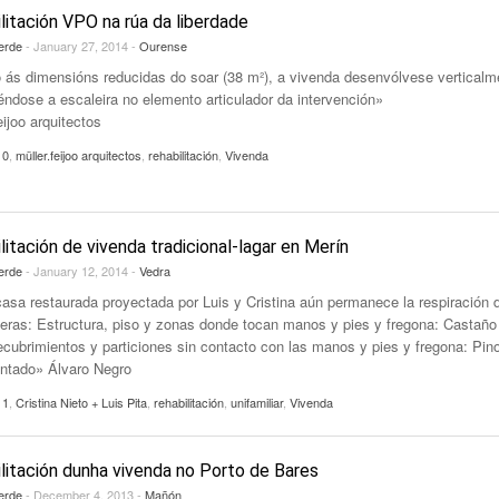
litación VPO na rúa da liberdade
erde
- January 27, 2014 -
Ourense
 ás dimensións reducidas do soar (38 m²), a vivenda desenvólvese verticalm
éndose a escaleira no elemento articulador da intervención»
eijoo arquitectos
10
,
müller.feijoo arquitectos
,
rehabilitación
,
Vivenda
litación de vivenda tradicional-lagar en Merín
erde
- January 12, 2014 -
Vedra
casa restaurada proyectada por Luis y Cristina aún permanece la respiración 
eras: Estructura, piso y zonas donde tocan manos y pies y fregona: Castaño
ecubrimientos y particiones sin contacto con las manos y pies y fregona: Pin
intado» Álvaro Negro
11
,
Cristina Nieto + Luis Pita
,
rehabilitación
,
unifamiliar
,
Vivenda
litación dunha vivenda no Porto de Bares
erde
- December 4, 2013 -
Mañón