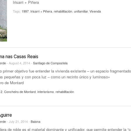
Irisarri + Piñera
Tags:
1997
,
Irisarri + Piñera
,
rehabilitación
,
unifamiliar
,
Vivenda
ma nas Casas Reais
erde
- August 4, 2014 -
Santiago de Compostela
o primer objetivo fue entender la vivienda existente – un espacio fragmentad
as pequeñas y con poca luz – como un recinto único y luminoso»
ro de Montard
12
,
Concheiro de Montard
,
interiorismo
,
rehabilitación
guirre
erde
- July 21, 2014 -
Baiona
era de roble es el material dominante y unificador, que permite entender la “