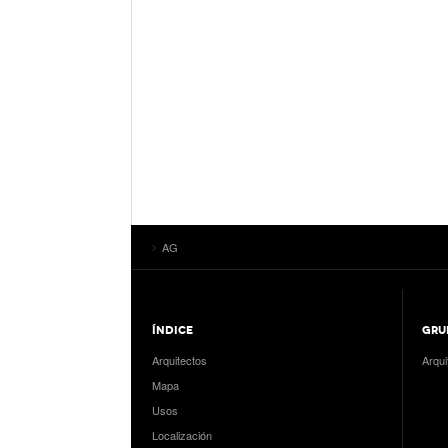
AG
ÍNDICE
GRU
Arquitectos
Arqui
Mapa
Usos
Localización