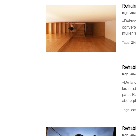
Rehabi
Iago Valv
«Debido
convert
müller.f
Tags:
20
Rehabi
Iago Valv
«De la 
las mad
país. R
abeto p
Tags:
20
Rehabi
Iago Valv