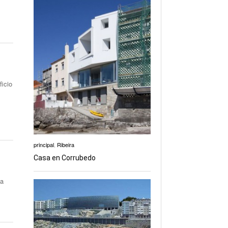
ficio
principal
,
Ribeira
Casa en Corrubedo
na