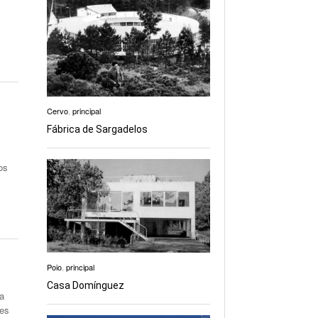
y
Cervo
,
principal
Fábrica de Sargadelos
os
Poio
,
principal
Casa Domínguez
la
res