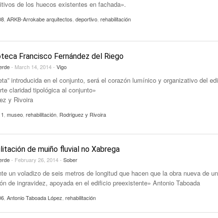
tivos de los huecos existentes en fachada».
08
,
ARKB-Arrokabe arquitectos
,
deportivo
,
rehabilitación
teca Francisco Fernández del Riego
erde
- March 14, 2014 -
Vigo
eta” introducida en el conjunto, será el corazón lumínico y organizativo del edi
te claridad tipológica al conjunto»
ez y Rivoira
11
,
museo
,
rehabilitación
,
Rodriguez y Rivoira
litación de muiño fluvial no Xabrega
erde
- February 26, 2014 -
Sober
te un voladizo de seis metros de longitud que hacen que la obra nueva de u
ón de ingravidez, apoyada en el edificio preexistente» Antonio Taboada
06
,
Antonio Taboada López
,
rehabilitación