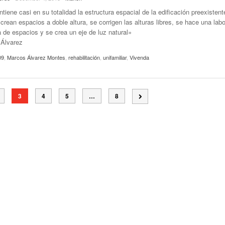
iene casi en su totalidad la estructura espacial de la edificación preexistent
crean espacios a doble altura, se corrigen las alturas libres, se hace una lab
a de espacios y se crea un eje de luz natural»
Álvarez
09
,
Marcos Álvarez Montes
,
rehabilitación
,
unifamiliar
,
Vivenda
3
4
5
…
8