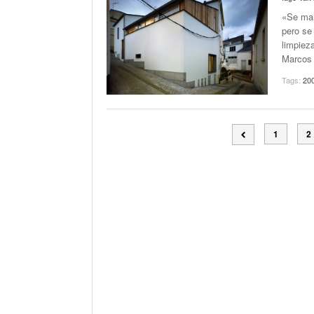
«Se mant
pero se 
limpiez
Marcos 
Tags:
20
1
2