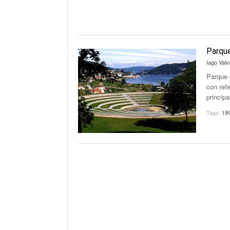
Parque
Iago Valv
Parque 
con ref
principa
Tags:
19