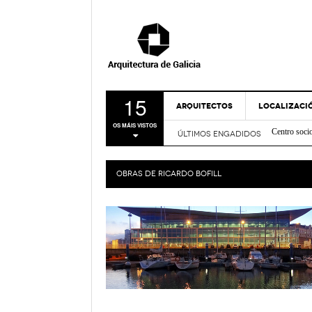
15
ARQUITECTOS
LOCALIZACI
Centro soci
OS MÁIS VISTOS
Nova Sede 
ÚLTIMOS ENGADIDOS
A CORUÑA
Rehabilitac
LUGO
Centro de I
OBRAS DE
RICARDO BOFILL
Casa sobre
OURENSE
FRIDABLU 
PONTEVEDR
Remodelación
- Nov
Verde
MAPA
Bico de Xe
Espazo Lus