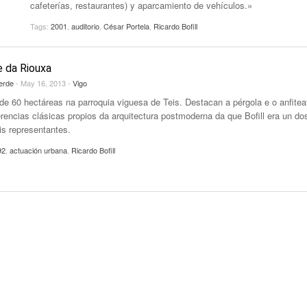
cafeterías, restaurantes) y aparcamiento de vehículos.»
Tags:
2001
,
auditorio
,
César Portela
,
Ricardo Bofill
 da Riouxa
erde
- May 16, 2013 -
Vigo
de 60 hectáreas na parroquia viguesa de Teis. Destacan a pérgola e o anfitea
erencias clásicas propios da arquitectura postmoderna da que Bofill era un do
is representantes.
92
,
actuación urbana
,
Ricardo Bofill