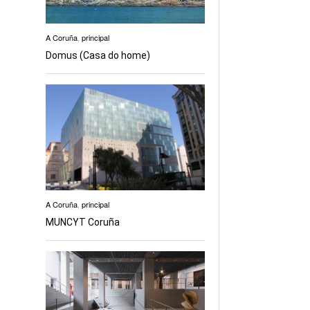
A Coruña
,
principal
Domus (Casa do home)
A Coruña
,
principal
MUNCYT Coruña