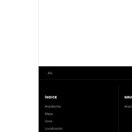
AG
ÍNDICE
GRU
Arquitectos
Arqui
Mapa
Usos
Localización