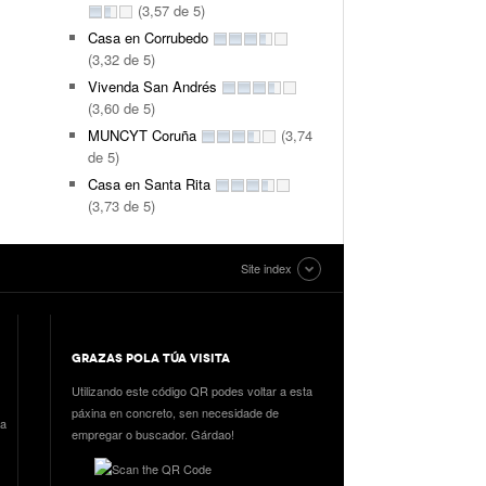
(3,57 de 5)
Casa en Corrubedo
(3,32 de 5)
Vivenda San Andrés
(3,60 de 5)
MUNCYT Coruña
(3,74
de 5)
Casa en Santa Rita
(3,73 de 5)
Site index
GRAZAS POLA TÚA VISITA
Utilizando este código QR podes voltar a esta
páxina en concreto, sen necesidade de
ia
empregar o buscador. Gárdao!