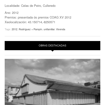
Localidade: Celas de Peiro, Culleredo
EUROPAN
Ano: 2012
Premios: presentada ós premios COAG XV 2012
Xeolocalización: 43.150714,-8250571
Tags:
2012
,
Rodríguez + Pampín
,
unifamiliar
,
Vivenda
OBRAS DESTACADAS