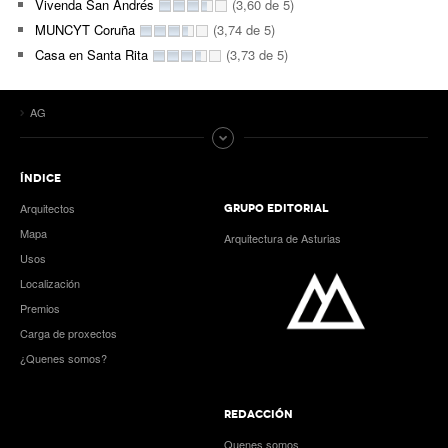
Vivenda San Andrés
(3,60 de 5)
MUNCYT Coruña
(3,74 de 5)
Casa en Santa Rita
(3,73 de 5)
AG
ÍNDICE
Arquitectos
GRUPO EDITORIAL
Mapa
Arquitectura de Asturias
Usos
Localización
Premios
Carga de proxectos
¿Quenes somos?
REDACCIÓN
Quenes somos