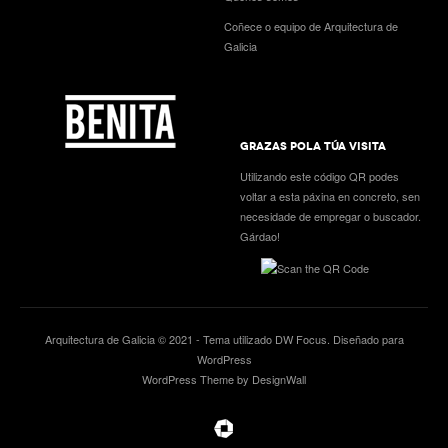
Coñece o equipo de Arquitectura de
Galicia
GRAZAS POLA TÚA VISITA
Utilizando este código QR podes
voltar a esta páxina en concreto, sen
necesidade de empregar o buscador.
Gárdao!
Arquitectura de Galicia © 2021 - Tema utilizado
DW Focus
. Diseñado para
WordPress
WordPress Theme by DesignWall