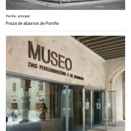
Porriño
,
principal
Praza de abastos de Porriño