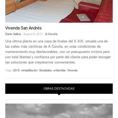
EUROPAN
Vivenda San Andrés
Dario Vallina
- August 9, 2013 -
A Coruña
Una última planta en una casa de finales del S XIX, situada una de
las calles más céntricas de A Coruña, en unas condiciones de
mantenimiento muy desfavorables, con un presupuesto mínimo pero
con total libertad y confianza por parte del cliente para poder escoger
las soluciones que creyésemos convenientes.
Tags:
2013
,
rehabilitación
,
Sinaldaba
,
unifamiliar
,
Vivenda
OBRAS DESTACADAS