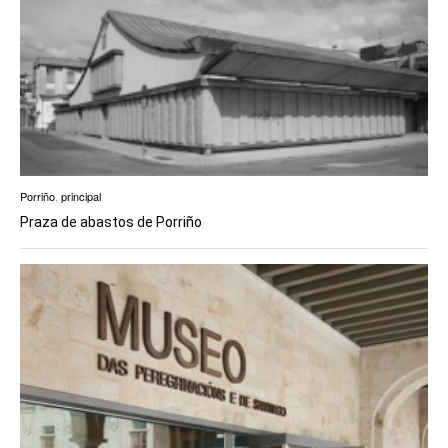
Porriño
,
principal
Praza de abastos de Porriño