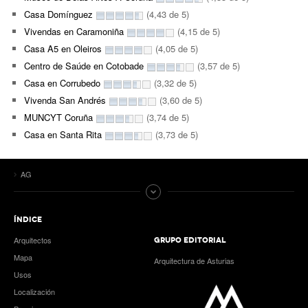
Casa Domínguez
(4,43 de 5)
Vivendas en Caramoniña
(4,15 de 5)
Casa A5 en Oleiros
(4,05 de 5)
Centro de Saúde en Cotobade
(3,57 de 5)
Casa en Corrubedo
(3,32 de 5)
Vivenda San Andrés
(3,60 de 5)
MUNCYT Coruña
(3,74 de 5)
Casa en Santa Rita
(3,73 de 5)
AG
ÍNDICE
Arquitectos
GRUPO EDITORIAL
Mapa
Arquitectura de Asturias
Usos
Localización