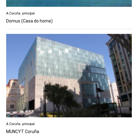
A Coruña
,
principal
Domus (Casa do home)
A Coruña
,
principal
MUNCYT Coruña