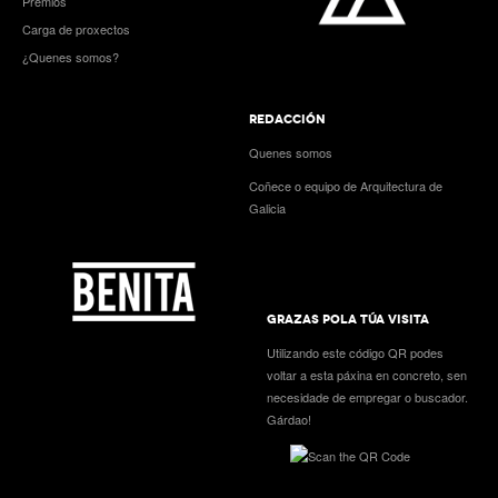
Premios
Carga de proxectos
¿Quenes somos?
REDACCIÓN
Quenes somos
Coñece o equipo de Arquitectura de
Galicia
GRAZAS POLA TÚA VISITA
Utilizando este código QR podes
voltar a esta páxina en concreto, sen
necesidade de empregar o buscador.
Gárdao!