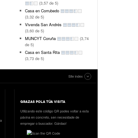
(3,57 de 5)
Casa en Corrubedo
(3,32 de 5)
Vivenda San Andrés
(3,60 de 5)
MUNCYT Coruña
(3,74
de 5)
Casa en Santa Rita
(3,73 de 5)
Site index
GRAZAS POLA TÚA VISITA
Utilizando este código QR podes voltar a esta
páxina en concreto, sen necesidade de
ia
empregar o buscador. Gárdao!