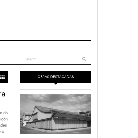
OBRAS DESTACADAS
ra
ro do
migón
ndes
ola