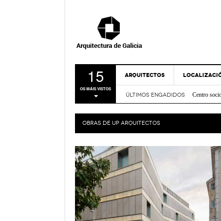
15
ARQUITECTOS
LOCALIZACI
Centro soci
OS MÁIS VISTOS
Nova Sede 
ÚLTIMOS ENGADIDOS
A CORUÑA
Rehabilitac
LUGO
Centro de I
OBRAS DE
UP ARQUITECTOS
Casa sobre
OURENSE
FRIDABLU 
PONTEVEDR
Remodelación
- Nov
Verde
MAPA
Bico de Xe
Espazo Lus