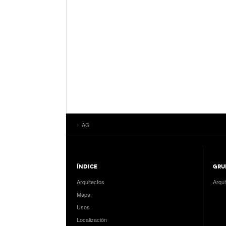
AG
ÍNDICE
GRU
Arquitectos
Arqui
Mapa
Usos
Localización