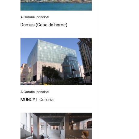
A Coruña
,
principal
Domus (Casa do home)
A Coruña
,
principal
MUNCYT Coruña