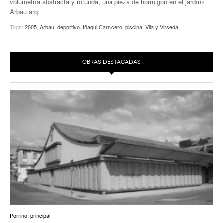
volumetría abstracta y rotunda, una pieza de hormigón en el jardín»
Arbau arq.
EUROPAN
Tags:
2005
,
Arbau
,
deportivo
,
Iñaqui Carnicero
,
piscina
,
Vila y Virseda
OBRAS DESTACADAS
Porriño
,
principal