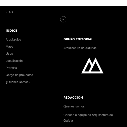
AG
ÍNDICE
Arquitectos
GRUPO EDITORIAL
Mapa
Arquitectura de Asturias
Usos
Localización
Premios
Carga de proxectos
¿Quenes somos?
REDACCIÓN
Quenes somos
Coñece o equipo de Arquitectura de
Galicia