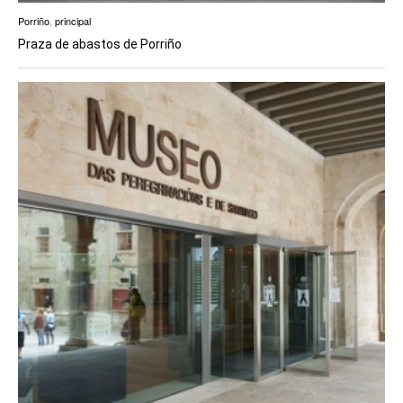
Porriño
,
principal
Praza de abastos de Porriño