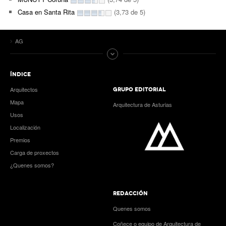
Casa en Santa Rita
(3,73 de 5)
AG
ÍNDICE
Arquitectos
GRUPO EDITORIAL
Mapa
Arquitectura de Asturias
Usos
Localización
Premios
Carga de proxectos
¿Quenes somos?
REDACCIÓN
Quenes somos
Coñece o equipo de Arquitectura de