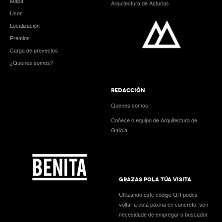
Mapa
Arquitectura de Asturias
Usos
Localización
Premios
Carga de proxectos
¿Quenes somos?
REDACCIÓN
Quenes somos
Coñece o equipo de Arquitectura de
Galicia
GRAZAS POLA TÚA VISITA
Utilizando este código QR podes
voltar a esta páxina en concreto, sen
necesidade de empregar o buscador.