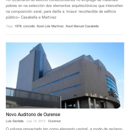
pobres en na selección dos elementos arquitectónicos que interveñen
EUROPAN
na composición xeral, para darlle a ‘imaxe’ recoñecible de edificio
público» Casabella e Martínez
Tags:
1978
,
concello
,
Xosé Lois Martínez
,
Xosé Manuel Casabella
Novo Auditorio de Ourense
Luis Santalla
- July 14, 2013 -
Ourense
O volume proxectado ten como elemento central, a modo de reclamo,