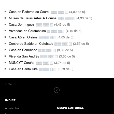
Casa en Paderne do Courel
(4,00 de 5)
Museo de Belas Artes A Coruña
(4,33 de 5)
Casa Domínguez
(4,43 de 5)
Vivendas en Caramoniña
(4,15 de 5)
Casa A5 en Oleiros
(4,05 de 5)
Centro de Saúde en Cotobade
(3,57 de 5)
Casa en Corrubedo
(3,32 de 5)
Vivenda San Andrés
(3,60 de 5)
MUNCYT Coruña
(3,74 de 5)
Casa en Santa Rita
(3,73 de 5)
AG
ÍNDICE
Arquitectos
GRUPO EDITORIAL