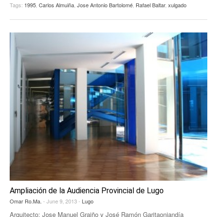
Tags:
1995
,
Carlos Almuiña
,
Jose Antonio Bartolomé
,
Rafael Baltar
,
xulgado
EUROPAN
Ampliación de la Audiencia Provincial de Lugo
Omar Ro.Ma.
- June 9, 2013 -
Lugo
Arquitecto: Jose Manuel Graiño y José Ramón Garitaoniandía