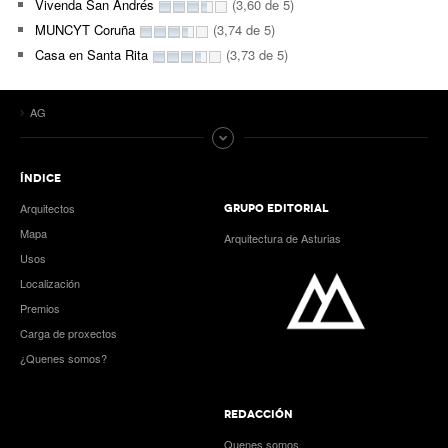
Vivenda San Andrés
(3,60 de 5)
MUNCYT Coruña
(3,74 de 5)
Casa en Santa Rita
(3,73 de 5)
AG
ÍNDICE
Arquitectos
GRUPO EDITORIAL
Mapa
Arquitectura de Asturias
Usos
Localización
Premios
Carga de proxectos
¿Quenes somos?
REDACCIÓN
Quenes somos