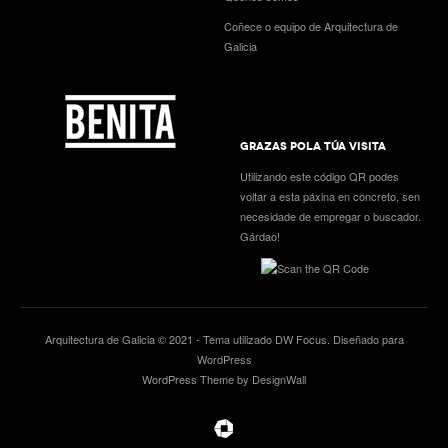
Coñece o equipo de Arquitectura de
Galicia
GRAZAS POLA TÚA VISITA
Utilizando este código QR podes
voltar a esta páxina en concreto, sen
necesidade de empregar o buscador.
Gárdao!
Arquitectura de Galicia © 2021 - Tema utilizado
DW Focus
. Diseñado para
WordPress
WordPress Theme by DesignWall