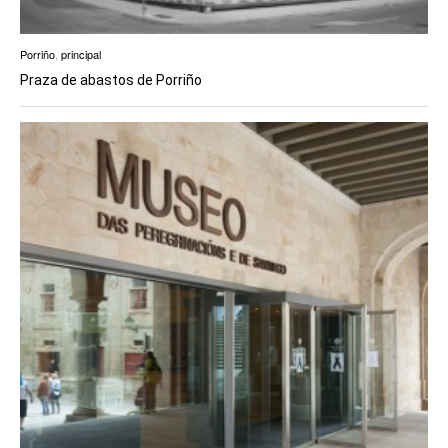
Porriño
,
principal
Praza de abastos de Porriño