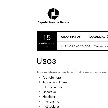
15
ARQUITECTOS
LOCALIZACI
Centro soci
OS MÁIS VISTOS
Nova Sede 
ÚLTIMOS ENGADIDOS
A CORUÑA
Rehabilitac
LUGO
Centro de I
Usos
Casa sobre
OURENSE
FRIDABLU 
PONTEVEDR
Remodelación
Aquí móstrase a clasificación dos usos das obras c
- Nov
Verde
Arq. efémera
MAPA
Bico de Xe
Actuación Urbana
Espazo Lus
Escultura
Deportivo
Hoteleiro
Interiorismo
Institucional