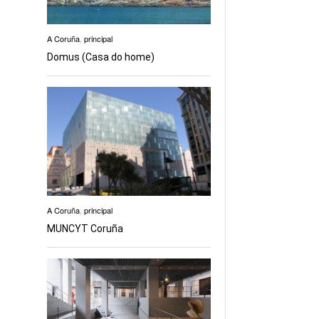
A Coruña
,
principal
Domus (Casa do home)
A Coruña
,
principal
MUNCYT Coruña