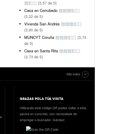
(3,57 de 5)
Casa en Corrubedo
(3,32 de 5)
Vivenda San Andrés
(3,60 de 5)
MUNCYT Coruña
(3,74
de 5)
Casa en Santa Rita
(3,73 de 5)
Site index
GRAZAS POLA TÚA VISITA
Utilizando este código QR podes voltar a esta
páxina en concreto, sen necesidade de
ia
empregar o buscador. Gárdao!