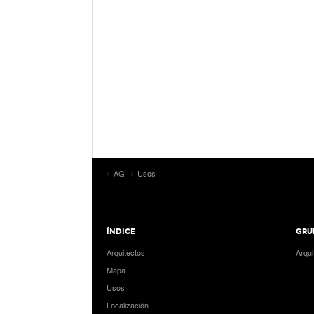
AG
Usos
ÍNDICE
GRU
Arquitectos
Arqui
Mapa
Usos
Localización