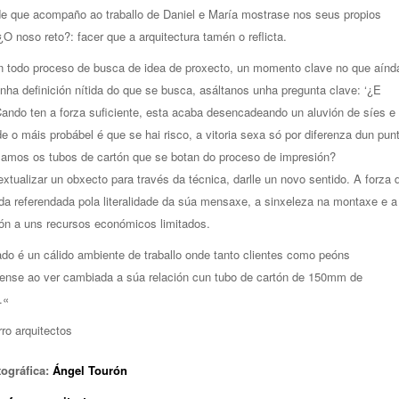
de que acompaño ao traballo de Daniel e María mostrase nos seus propios
¿O noso reto?: facer que a arquitectura tamén o reflicta.
n todo proceso de busca de idea de proxecto, un momento clave no que aínd
unha definición nítida do que se busca, asáltanos unha pregunta clave: ‘¿E
ando ten a forza suficiente, esta acaba desencadeando un aluvión de síes e
e o máis probábel é que se hai risco, a vitoria sexa só por diferenza dun pun
amos os tubos de cartón que se botan do proceso de impresión?
xtualizar un obxecto para través da técnica, darlle un novo sentido. A forza 
da referendada pola literalidade da súa mensaxe, a sinxeleza na montaxe e a
ón a uns recursos económicos limitados.
ado é un cálido ambiente de traballo onde tanto clientes como peóns
ense ao ver cambiada a súa relación cun tubo de cartón de 150mm de
.
«
rro arquitectos
tográfica:
Ángel Tourón