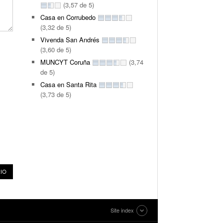
(3,57 de 5)
Casa en Corrubedo
(3,32 de 5)
Vivenda San Andrés
(3,60 de 5)
MUNCYT Coruña
(3,74
de 5)
Casa en Santa Rita
(3,73 de 5)
Site index