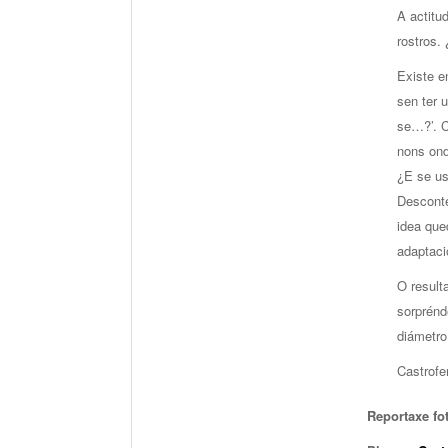
A actitu
rostros. 
Existe e
sen ter 
se…?’. C
nons ond
¿E se us
Desconte
idea que
adaptaci
O result
sorprénd
diámetro
Castrofe
Reportaxe fo