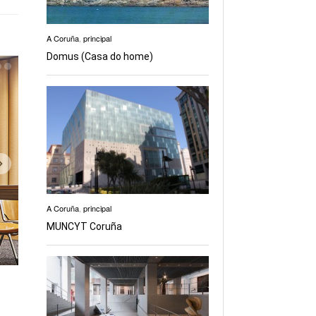
A Coruña
,
principal
Domus (Casa do home)
A Coruña
,
principal
MUNCYT Coruña