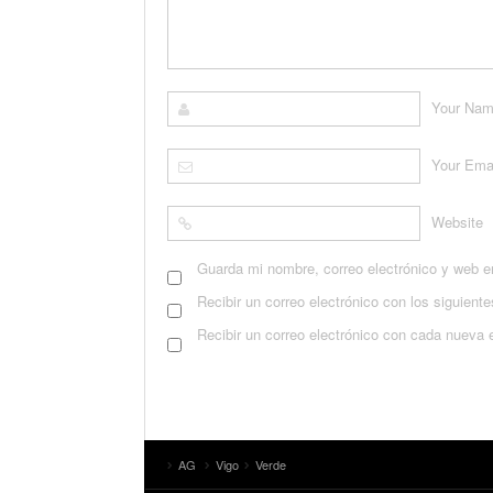
Your Na
Your Ema
Website
Guarda mi nombre, correo electrónico y web e
Recibir un correo electrónico con los siguient
Recibir un correo electrónico con cada nueva 
AG
Vigo
Verde