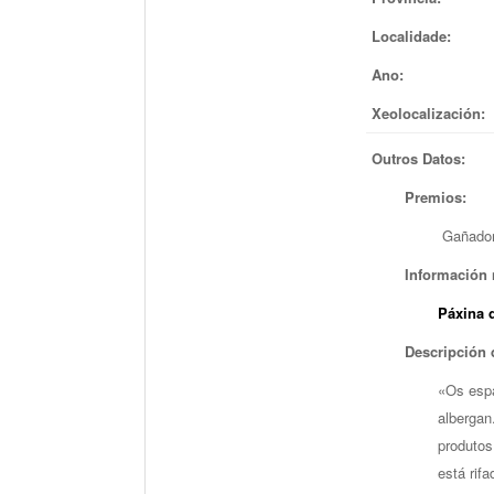
Localidade:
Ano:
Xeolocalización:
Outros Datos:
Premios:
Gañador 
Información 
Páxina d
Descripción 
«Os espa
albergan
produtos
está rif