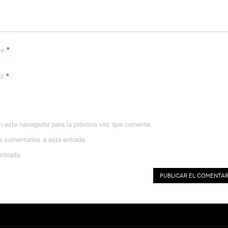
*
me
*
il
n este navegador para la próxima vez que comente.
es comentarios a esta entrada.
entrada.