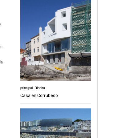
a
to.
da
principal
,
Ribeira
Casa en Corrubedo