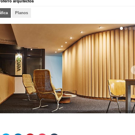
roferro arquitectos
áfica
Planos