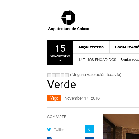
15
ARQUITECTOS
LOCALIZACI
Centro soci
OS MÁIS VISTOS
Nova Sede 
ÚLTIMOS ENGADIDOS
A CORUÑA
Rehabilitac
LUGO
Centro de I
(Ninguna valoración todavía)
Casa sobre
OURENSE
Verde
FRIDABLU 
PONTEVEDR
Remodelación
- Nov
Verde
Vigo
November 17, 2016
MAPA
Bico de Xe
Espazo Lus
Comparte
0
Twitter